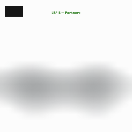
L
B
°
1
3
—
P
a
r
t
n
e
r
s