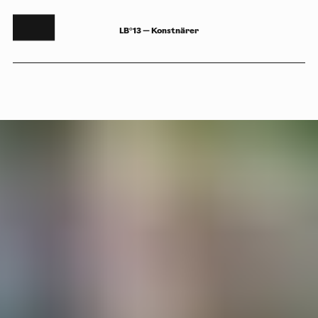
LB°13 — Konstnärer