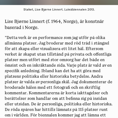
Staket, Lise Bjørne Linnert. Luleåbiennalen 2013.
Lise Bjørne Linnert (f. 1964, Norge), är konstnär
baserad i Norge.
”Detta verk är en performance som jag utför på olika
allmänna platser. Jag broderar med röd tråd i stängsel
för att skapa eller visualisera ett litet hål. Eftersom
verket är skapat utan tillstånd på privata och offentliga
platser men utfört med stor omsorg har det både en
ömsint och en inkräktande sida. Varje plats är vald av en
specifik anledning. Ibland kan det ha att göra med
platsens politiska eller historiska betydelse. Andra
platser är valda av personliga skäl. Jag dokumenterar de
broderade hålen med ett fotografi och en skriftlig
kommentar. Kommentarerna är korta iakttagelser och
berättelser som handlar om att befinna sig på insidan
eller utsidan. De är personliga, politiska eller historiska.
De röda spåren har hittills lämnats på 115 platser runt
om i världen. För biennalen kommer jag att lämna ett