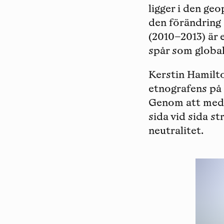
ligger i den ge
den förändring 
(2010–2013) är 
spår som global
Kerstin Hamilt
etnografens på s
Genom att med 
sida vid sida s
neutralitet.