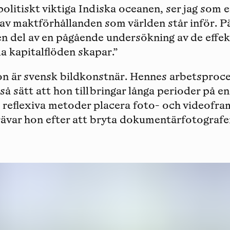
opolitiskt viktiga Indiska oceanen, ser jag som 
av maktförhållanden som världen står inför. 
en del av en pågående undersökning av de effek
a kapitalflöden skapar.”
on
är svensk bildkonstnär. Hennes arbetsproce
å sätt att hon tillbringar långa perioder på en
reflexiva metoder placera foto- och videofram
trävar hon efter att bryta dokumentärfotogra