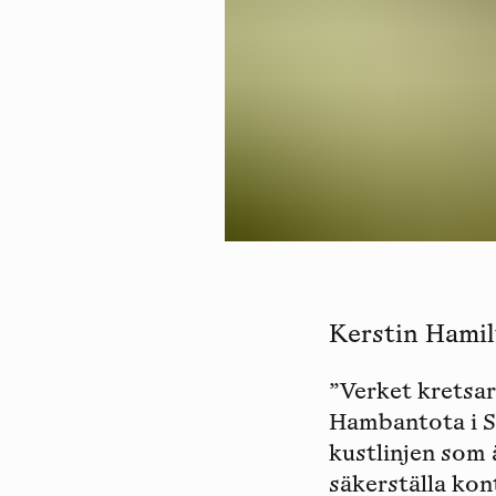
Kerstin Hamilt
”Verket kretsa
Hambantota i Sr
kustlinjen som 
säkerställa ko