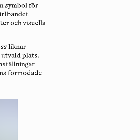
en symbol för
Pärlbandet
ter och visuella
ss liknar
 utvald plats.
ställningar
fens förmodade