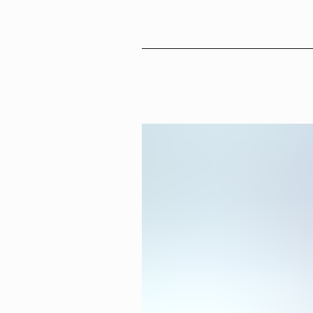
Sv
En