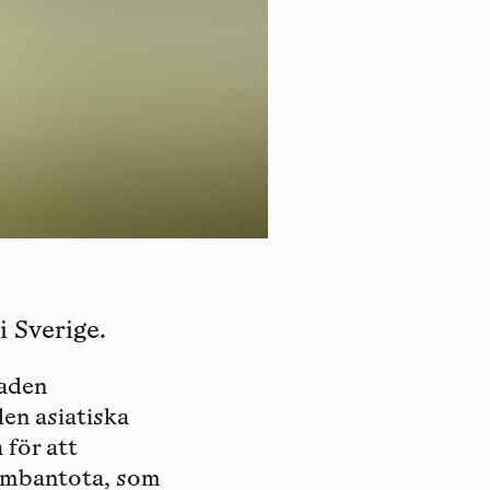
i Sverige.
taden
den asiatiska
 för att
Hambantota, som