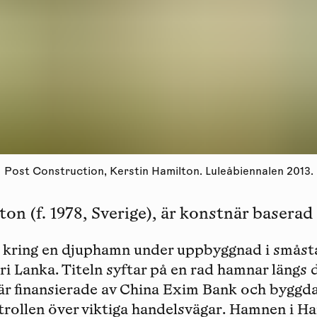
Post Construction, Kerstin Hamilton. Luleåbiennalen 2013.
on (f. 1978, Sverige), är konstnär baserad 
r kring en djuphamn under uppbyggnad i smås
i Lanka. Titeln syftar på en rad hamnar längs 
är finansierade av China Exim Bank och byggda
ntrollen över viktiga handelsvägar. Hamnen i 