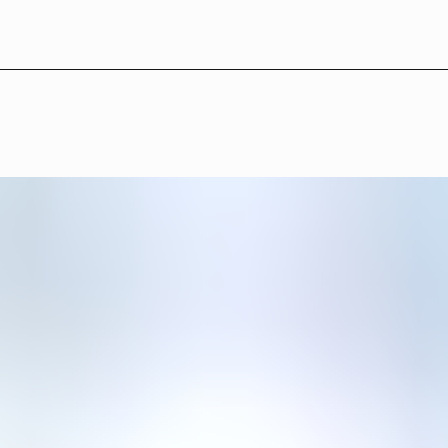
LB°13 — Konstnärer