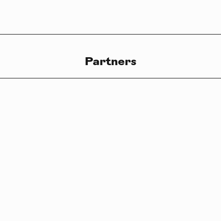
LB°00 — Partners
Partners