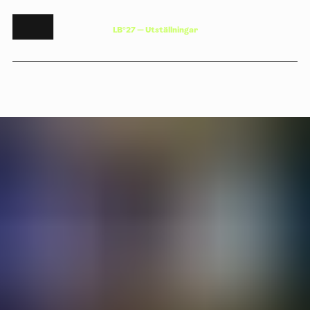
L
B
°
2
7
—
U
t
s
t
ä
l
l
n
i
n
g
a
r