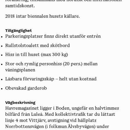
förankring, tillsammans med nordisk och internationell
samtidskonst.
2018 intar biennalen husets källare.
Tillgänglighet
Parkeringsplatser finns direkt utanför entrén
Rullstolstoalett med skötbord
Hiss in till huset (max 300 kg)
Stor och rymlig personhiss (20 pers.) mellan
våningsplanen
Låsbara förvaringsskåp – helt utan kostnad
Obevakad garderob
Vägbeskrivning
Havremagasinet ligger i Boden, ungefär en halvtimmes
bilfärd från Luleå. Med kollektivtrafik tar du lättast
linje 4 mot Vittjärv, avstigning vid hållplats
Norrbottensvägen (i folkmun Älvsbyvägen) under