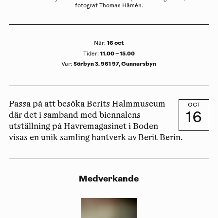
fotograf Thomas Hämén.
16 oct
När
:
11.00 – 15.00
Tider
:
Sörbyn 3, 961 97, Gunnarsbyn
Var
:
Passa på att besöka Berits Halmmuseum
OCT
16
där det i samband med biennalens
utställning på Havremagasinet i Boden
visas en unik samling hantverk av Berit Berin.
Medverkande