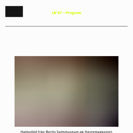
L
B
°
2
7
—
P
r
o
g
r
a
m
Halmslöjd från Berits halmmuseum på Havremagasinet,