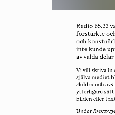
Radio 65.22 v
förstärkte och
och konstnärl
inte kunde upp
av valda delar
Vi vill skriva 
själva mediet b
skildra och avsp
ytterligare sät
bilden eller tex
Under
Brottsty