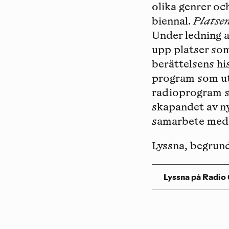
olika genrer och
biennal.
Platse
Under ledning a
upp platser som
berättelsens hi
program som ut
radioprogram s
skapandet av ny
samarbete med 
Lyssna, begrund
Lyssna på Radio 