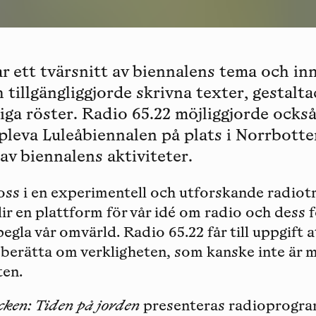
ar ett tvärsnitt av biennalens tema och in
 tillgängliggjorde skrivna texter, gestalt
iga röster. Radio 65.22 möjliggjorde ocks
leva Luleåbiennalen på plats i Norrbotten
 av biennalens aktiviteter.
in oss i en experimentell och utforskande radiot
lir en plattform för vår idé om radio och dess 
egla vår omvärld. Radio 65.22 får till uppgift a
t berätta om verkligheten, som kanske inte är 
ten.
cken: Tiden på jorden
presenteras radioprogram