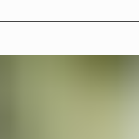
L
B
°
2
7
—
O
m