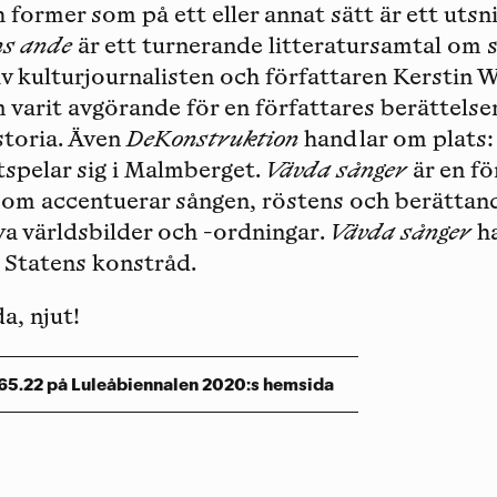
 former som på ett eller annat sätt är ett utsni
ns ande
är ett turnerande litteratursamtal om s
v kulturjournalisten och författaren Kerstin W
 varit avgörande för en författares berättelser
storia. Även
DeKonstruktion
handlar om plats: 
spelar sig i Malmberget.
Vävda sånger
är en fö
om accentuerar sången, röstens och berättande
a världsbilder och -ordningar.
Vävda sånger
ha
Statens konstråd.
a, njut!
65.22 på Luleåbiennalen 2020:s hemsida