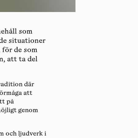
nehåll som
ade situationer
å för de som
, att ta del
radition där
förmåga att
tt på
möjligt genom
 och ljudverk i