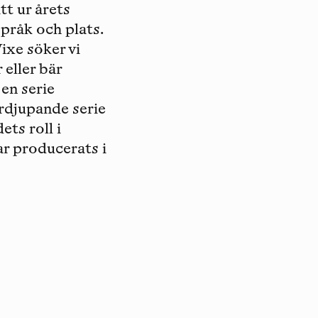
tt ur årets
pråk och plats.
ixe söker vi
 eller bär
en serie
rdjupande serie
ts roll i
r producerats i