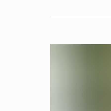
Sv
En