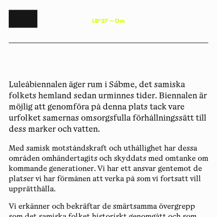
L
B
°
2
7
—
O
m
Luleåbiennalen äger rum i Sábme, det samiska
folkets hemland sedan urminnes tider. Biennalen är
möjlig att genomföra på denna plats tack vare
urfolket samernas omsorgsfulla förhållningssätt till
dess marker och vatten.
Med samisk motståndskraft och uthållighet har dessa
områden omhändertagits och skyddats med omtanke om
kommande generationer. Vi har ett ansvar gentemot de
platser vi har förmånen att verka på som vi fortsatt vill
upprätthålla.
Vi erkänner och bekräftar de smärtsamma övergrepp