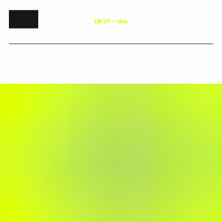
L
B
°
2
7
—
O
m