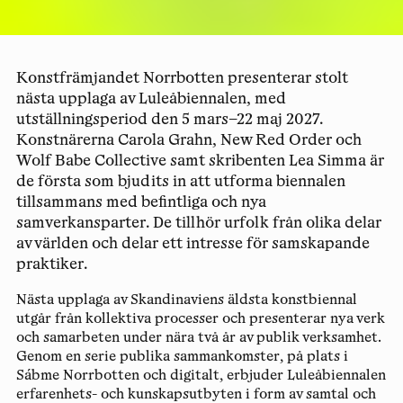
Konstfrämjandet Norrbotten presenterar stolt
nästa upplaga av Luleåbiennalen, med
utställningsperiod den 5 mars–22 maj 2027.
Konstnärerna Carola Grahn, New Red Order och
Wolf Babe Collective samt skribenten Lea Simma är
de första som bjudits in att utforma biennalen
tillsammans med befintliga och nya
samverkansparter. De tillhör urfolk från olika delar
av världen och delar ett intresse för samskapande
praktiker.
Nästa upplaga av Skandinaviens äldsta konstbiennal
utgår från kollektiva processer och presenterar nya verk
och samarbeten under nära två år av publik verksamhet.
Genom en serie
publika sammankomster
, på plats i
Sábme Norrbotten och digitalt, erbjuder Luleåbiennalen
erfarenhets- och kunskapsutbyten i form av samtal och