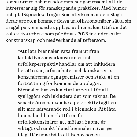
konstformer och metoder men har gemensamt att de
intresserar sig för samskapande praktiker. Med humor
och platsspecifika frågor som återkommande inslag i
deras arbeten kommer dessa urfolkskonstnärer sätta sin
prägel på kommande upplaga av biennalen. Utifrån det
kollektiva arbete som påbörjats 2025 inkluderas fler
konstnärskap och medverkande allteftersom.
“Att låta biennalen växa fram utifrån
kollektiva samverkansformer och
urfolksperspektiv handlar om att inkludera
berättelser, erfarenheter och kunskaper på
konstnärernas egna premisser och staka ut en
fortsättning för kommande upplagor.
Biennalen har sedan start arbetat för att
synliggöra och inkludera det som saknas. De
senaste åren har samiska perspektiv tagit en
allt mer närvarande roll i biennalen. Att låta
biennalen bli en plattform för
urfolkskonstnärer att mötas i Sábme är
viktigt och unikt bland biennaler i Sverige
idag. Här finns både ett behov och ett