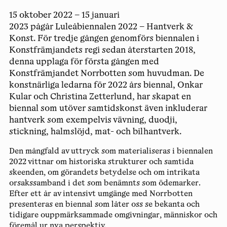
15 oktober 2022 – 15 januari
2023 pågår Luleåbiennalen 2022 – Hantverk &
Konst. För tredje gången genomförs biennalen i
Konstfrämjandets regi sedan återstarten 2018,
denna upplaga för första gången med
Konstfrämjandet Norrbotten som huvudman. De
konstnärliga ledarna för 2022 års biennal, Onkar
Kular och Christina Zetterlund, har skapat en
biennal som utöver samtidskonst även inkluderar
hantverk som exempelvis vävning, duodji,
stickning, halmslöjd, mat- och bilhantverk.
Den mångfald av uttryck som materialiseras i biennalen
2022 vittnar om historiska strukturer och samtida
skeenden, om görandets betydelse och om intrikata
orsakssamband i det som benämnts som ödemarker.
Efter ett år av intensivt umgänge med Norrbotten
presenteras en biennal som låter oss se bekanta och
tidigare ouppmärksammade omgivningar, människor och
föremål ur nya perspektiv.