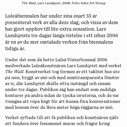
The Wall, Lars Lundqvist, 2006. Foto: Kilen Art Group
Luleåbiennalen har under sina snart 35 år
presenterat verk av alla dess slag, och vissa av dem
har gjort upphov till lite extra sensation. Lars
Lundqvists tre dagar långa vistelse i ett ishus 2006
är en av de mer omtalade verken från biennalens
tidiga år.
Under det som då hette Luleå Vinterbiennal 2006
medverkade Luleåkonstnären Lars Lundqvist med verket
The Wall
. Konstverket tog formen av ett taklöst hus ute
på isen, byggt av snö och med semitransparenta fönster
av is, där Lundqvist skulle sitta instängd och ensam
under tre dagar. Publiken såg han endast som suddiga
konturer på andra sidan de tjocka isrutorna, och de var
tvungna att ropa högt för att kunna föra konversationer
med honom över de flera meter höga väggarna av snö.
Verket syftade till att få publiken och konstnären själv
att fundera över fenomenet murar och frågor kring