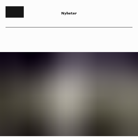
N
y
h
e
t
e
r