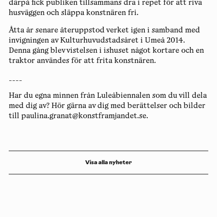
därpå fick publiken tillsammans dra i repet för att riva
husväggen och släppa konstnären fri.
Åtta år senare återuppstod verket igen i samband med
invigningen av Kulturhuvudstadsåret i Umeå 2014.
Denna gång blev vistelsen i ishuset något kortare och en
traktor användes för att frita konstnären.
____
Har du egna minnen från Luleåbiennalen som du vill dela
med dig av? Hör gärna av dig med berättelser och bilder
till paulina.granat@konstframjandet.se.
Visa alla nyheter