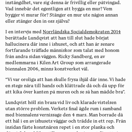
instängdhet, vare sig denna är frivillig eller påtvingad.
Vad innebär det egentligen att bygga en mur? Vem
bygger vi murar för? Stänger en mur ute någon annan
eller stänger den in oss själva?
I en intervju med
Norrländska Socialdemokraten 2014
berättade Lundqvist att han till slut hade börjat
hallucinera där inne i ishuset, och att han år senare
fortfarande träffade människor som talat med honom
från andra sidan väggen. Ricky Sandberg, en av
medlemmarna i Kilen Art Group som arrangerade
biennalen 2006, minns konstverket väl.
“Vi var oroliga att han skulle frysa ihjäl där inne. Vi hade
en stege nära till hands och klättrade då och då upp för
att kika över kanten på muren och se så han mådde bra”.
Lundqvist höll sin brasa vid liv och klarade vistelsen
utan större problem. Verkets final ägde rum i samband
med biennalens vernissage den 4 mars. Man borrade då
ett hål i en av ishusets väggar och trädde in ett rep. Från
insidan fäste konstnären repet i en stor planka och