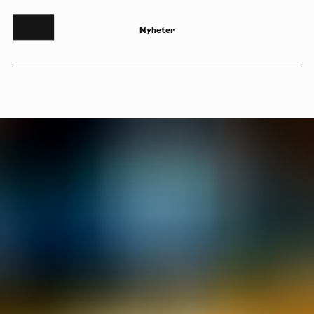
N
y
h
e
t
e
r