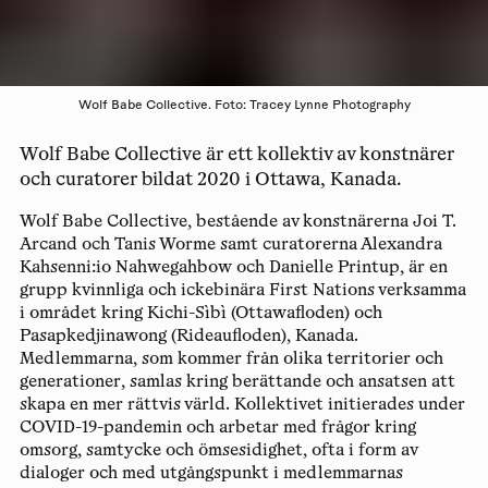
Wolf Babe Collective. Foto: Tracey Lynne Photography
Wolf Babe Collective är ett kollektiv av konstnärer
och curatorer bildat 2020 i Ottawa, Kanada.
Wolf Babe Collective, bestående av konstnärerna
Joi T.
Arcand
och
Tanis Worme
samt curatorerna
Alexandra
Kahsenni:io Nahwegahbow
och
Danielle Printup,
är en
grupp kvinnliga och ickebinära First Nations verksamma
i området kring Kichi-Sìbì (Ottawafloden) och
Pasapkedjinawong (Rideaufloden), Kanada.
Medlemmarna, som kommer från olika territorier och
generationer, samlas kring berättande och ansatsen att
skapa en mer rättvis värld. Kollektivet initierades under
COVID-19-pandemin och arbetar med frågor kring
omsorg, samtycke och ömsesidighet, ofta i form av
dialoger och med utgångspunkt i medlemmarnas