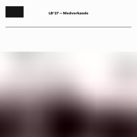
LB°27 — Medverkande