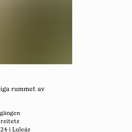
tliga rummet av
a gången
rsitets
24 i Luleås