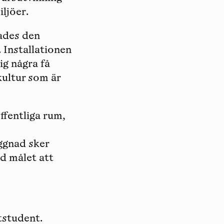
ljöer.
rades den
 Installationen
ig några få
kultur som är
ffentliga rum,
ggnad sker
d målet att
tstudent.