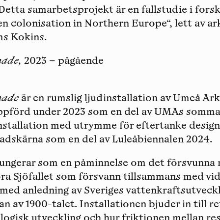
 Detta samarbetsprojekt är en fallstudie i for
n colonisation in Northern Europe“, lett av ar
ms Kokins.
nade
,
2023 – pågående
tnade
är en rumslig ljudinstallation av Umeå Ar
ppförd under 2023 som en del av UMAs sommar
nstallation med utrymme för eftertanke design
stadskärna som en del av Luleåbiennalen 2024.
fungerar som en påminnelse om det försvunna 
ora Sjöfallet som försvann tillsammans med vi
med anledning av Sveriges vattenkraftsutveckl
an av 1900-talet. Installationen bjuder in till r
logisk utveckling och hur friktionen mellan re