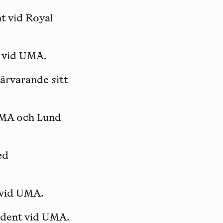
nt vid Royal
t vid UMA.
 närvarande sitt
 UMA och Lund
ed
 vid UMA.
tudent vid UMA.