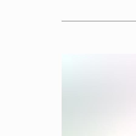
Sv
En