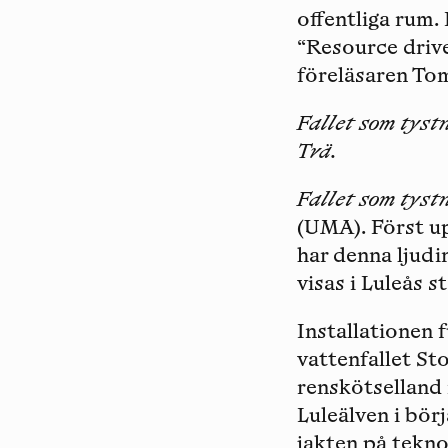
offentliga rum.
“Resource drive
föreläsaren To
Fallet som tyst
Trä.
Fallet som tys
(UMA). Först u
har denna ljudi
visas i Luleås 
Installationen 
vattenfallet St
renskötselland 
Luleälven i börj
jakten på tekno