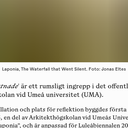
Laponia, The Waterfall that Went Silent. Foto: Jonas Eltes
stnade
' är ett rumsligt ingrepp i det offen
olan vid Umeå universitet (UMA).
llation och plats för reflektion byggdes först
 en del av Arkitekthögskolan vid Umeås Unive
onia”, och är anpassad för Luleåbiennalen 20