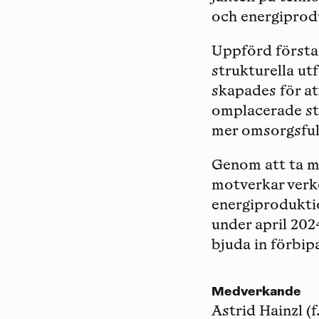
och energiprodu
Uppförd första 
strukturella ut
skapades för at
omplacerade ste
mer omsorgsful
Genom att ta me
motverkar verk
energiprodukti
under april 202
bjuda in förbip
Medverkande
Astrid Hainzl
(f