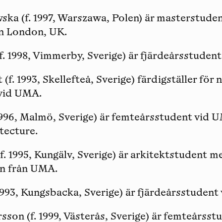
wska
(f. 1997, Warszawa, Polen) är masterstude
in London, UK.
f. 1998, Vimmerby, Sverige) är fjärdeårsstuden
t
(f. 1993, Skellefteå, Sverige) färdigställer för
vid UMA.
1996, Malmö, Sverige) är femteårsstudent vid
tecture.
f. 1995, Kungälv, Sverige) är arkitektstudent m
n från UMA.
 1993, Kungsbacka, Sverige) är fjärdeårsstudent
rsson
(f. 1999, Västerås, Sverige) är femteårss