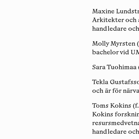
Maxine Lundst
Arkitekter och 
handledare oc
Molly Myrsten
(
bachelor vid UM
Sara Tuohimaa
Tekla Gustafss
och är för närv
Toms Kokins
(f
Kokins forskni
resursmedvetna
handledare oc