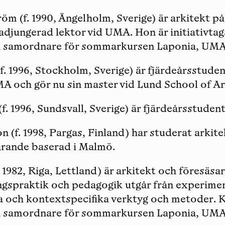
röm
(f. 1990, Ängelholm, Sverige) är arkitekt p
adjungerad lektor vid UMA. Hon är initiativtag
h samordnare för sommarkursen Laponia, UMA
f. 1996, Stockholm, Sverige) är fjärdeårsstude
A och gör nu sin master vid Lund School of Ar
(f. 1996, Sundsvall, Sverige) är fjärdeårsstude
on
(f. 1998, Pargas, Finland) har studerat arkite
arande baserad i Malmö.
. 1982, Riga, Lettland) är arkitekt och föresäs
ngspraktik och pedagogik utgår från experime
 och kontextspecifika verktyg och metoder. K
h samordnare för sommarkursen Laponia, UMA