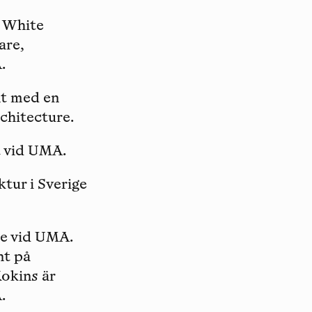
å White
are,
.
nt med en
chitecture.
nt vid UMA.
ktur i Sverige
are vid UMA.
nt på
okins är
.