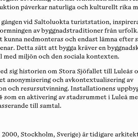
ktion påverkar naturliga och kulturellt rika mi
gången vid Saltoluokta turiststation, inspire
formningen av byggnadstraditioner från urfolk.
t kunna nedmonteras och endast lämna efter s
nar. Detta sätt att bygga kräver en byggnads
l med miljön och den sociala kontexten.
d sig historien om Stora Sjöfallet till Luleås o
et anonymisering och avkontextualisering av
on och resursutvinning. Installationens uppby
4 som en aktivering av stadsrummet i Luleå me
asserande till samtal.
. 2000, Stockholm, Sverige) är tidigare arkitek