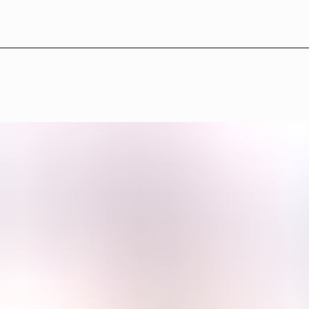
LB°27 — Medverkande