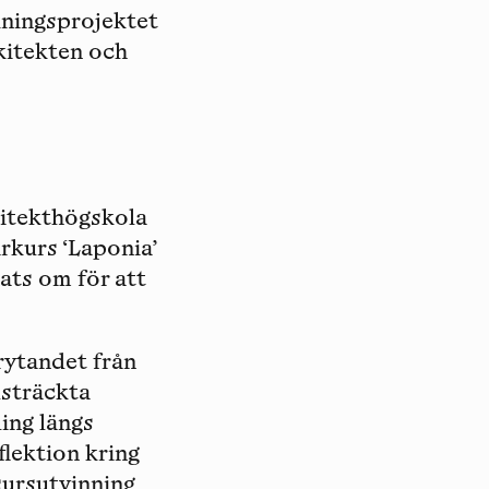
skningsprojektet
kitekten och
kitekthögskola
kurs ‘Laponia’
ats om för att
rytandet från
dsträckta
ing längs
eflektion kring
sursutvinning