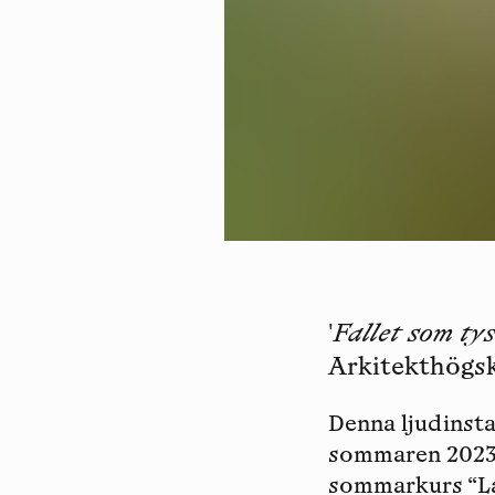
'
Fallet som ty
Arkitekthögsk
Denna ljudinsta
sommaren 2023,
sommarkurs “Lap