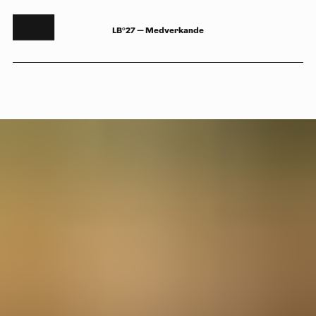
LB°27 — Medverkande