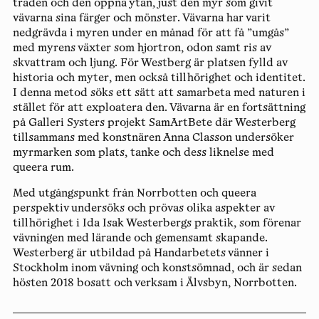
träden och den öppna ytan, just den myr som givit
vävarna sina färger och mönster. Vävarna har varit
nedgrävda i myren under en månad för att få ”umgås”
med myrens växter som hjortron, odon samt ris av
skvattram och ljung. För Westberg är platsen fylld av
historia och myter, men också tillhörighet och identitet.
I denna metod söks ett sätt att samarbeta med naturen i
stället för att exploatera den. Vävarna är en fortsättning
på Galleri Systers projekt SamArtBete där Westerberg
tillsammans med konstnären Anna Classon undersöker
myrmarken som plats, tanke och dess liknelse med
queera rum.
Med utgångspunkt från Norrbotten och queera
perspektiv undersöks och prövas olika aspekter av
tillhörighet i Ida Isak Westerbergs praktik, som förenar
vävningen med lärande och gemensamt skapande.
Westerberg är utbildad på Handarbetets vänner i
Stockholm inom vävning och konstsömnad, och är sedan
hösten 2018 bosatt och verksam i Älvsbyn, Norrbotten.