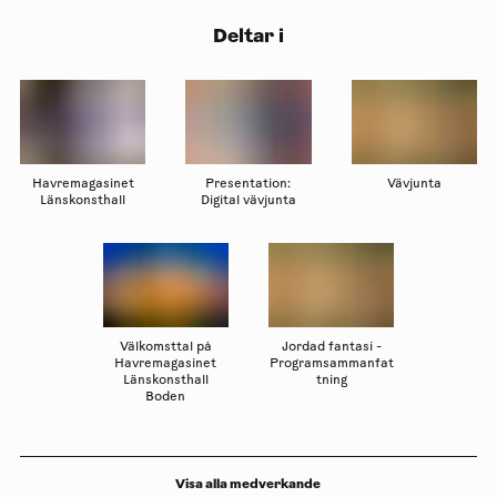
Deltar i
Havremagasinet
Presentation:
Vävjunta
Länskonsthall
Digital vävjunta
Välkomsttal på
Jordad fantasi -
Havremagasinet
Programsammanfat
Länskonsthall
tning
Boden
Visa alla medverkande