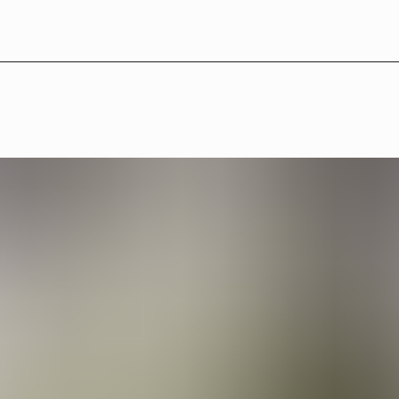
LB°27 — Medverkande