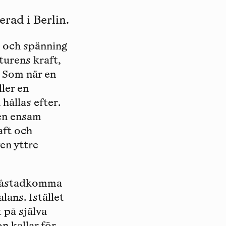
erad i Berlin.
et och spänning
urens kraft,
. Som när en
ler en
hållas efter.
 en ensam
aft och
en yttre
tt åstadkomma
lans. Istället
 på själva