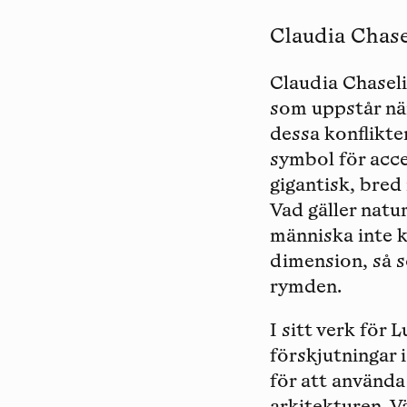
Claudia Chasel
Claudia Chaseli
som uppstår nä
dessa konflikter
symbol för acc
gigantisk, bred
Vad gäller natu
människa inte k
dimension, så s
rymden.
I sitt verk för
förskjutningar 
för att använda 