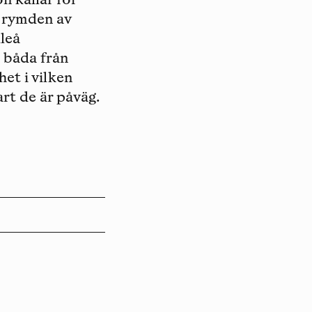
n kallar för
i rymden av
uleå
 båda från
et i vilken
art de är påväg.