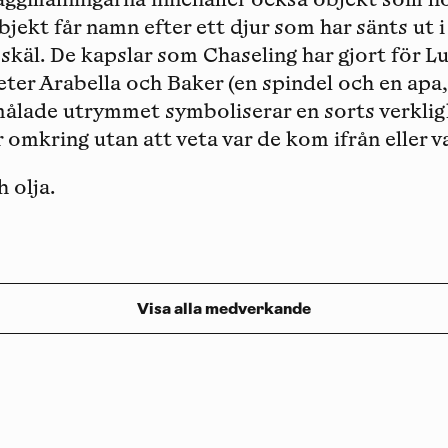
äggmålningarna innehåller också objekt som ho
objekt får namn efter ett djur som har sänts ut 
skäl. De kapslar som Chaseling har gjort för L
ter Arabella och Baker (en spindel och en apa,
ålade utrymmet symboliserar en sorts verkligh
 omkring utan att veta var de kom ifrån eller v
 olja.
Visa alla medverkande