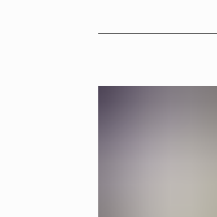
Sv
En