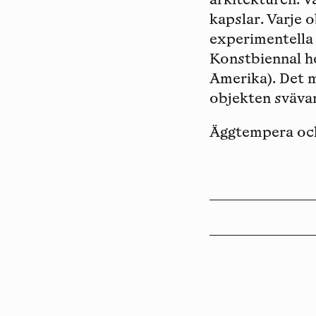
arkitekturen. V
kapslar. Varje 
experimentella 
Konstbiennal he
Amerika). Det m
objekten svävar
Äggtempera och