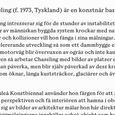
ing (f. 1973, Tyskland) är en konstnär bas
ng intresserar sig för de stunder av instabilit
r av människan byggda system krockar med nat
 och kollisioner vill hon fånga i sina målningar
elererande utveckling så som ett dammbygge el
 motorväg blir övervuxen av ogräs och inte kan 
ren så arbetar Chaseling med bilder av platser
an påverka, men blir själv påverkad av dess kr
om öknar, långa kuststräckor, glaciärer och äv
 Luleå Konstbiennal använder hon färgen för a
i perspektiven och få interiören att hamna i oba
sig av bilder av arkitektur målar hon här direkt