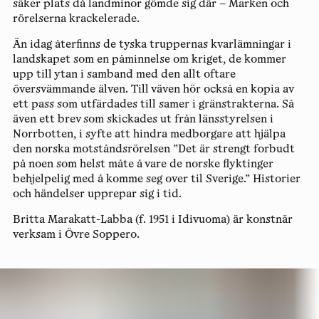
säker plats då landminor gömde sig där – Marken och
rörelserna krackelerade.
Än idag återfinns de tyska truppernas kvarlämningar i
landskapet som en påminnelse om kriget, de kommer
upp till ytan i samband med den allt oftare
översvämmande älven. Till väven hör också en kopia av
ett pass som utfärdades till samer i gränstrakterna. Så
även ett brev som skickades ut från länsstyrelsen i
Norrbotten, i syfte att hindra medborgare att hjälpa
den norska motståndsrörelsen ”Det är strengt forbudt
på noen som helst måte å vare de norske flyktinger
behjelpelig med å komme seg over til Sverige.” Historier
och händelser upprepar sig i tid.
Britta Marakatt-Labba
(f. 1951 i Idivuoma) är konstnär
verksam i Övre Soppero.