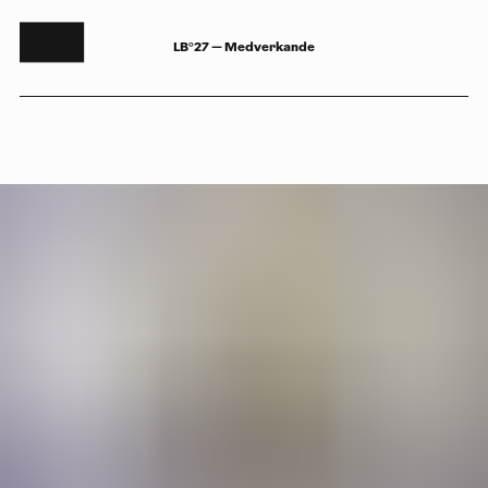
LB°27 — Medverkande