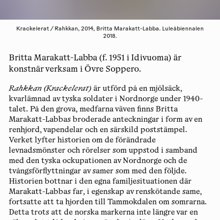
Krackelerat / Rahkkan, 2014, Britta Marakatt-Labba. Luleåbiennalen
2018.
Britta Marakatt-Labba (f. 1951 i Idivuoma) är
konstnär verksam i Övre Soppero.
Rahkkan (Krackelerat)
är utförd på en mjölsäck,
kvarlämnad av tyska soldater i Nordnorge under 1940-
talet. På den grova, medfarna väven finns Britta
Marakatt-Labbas broderade anteckningar i form av en
renhjord, vapendelar och en särskild poststämpel.
Verket lyfter historien om de förändrade
levnadsmönster och rörelser som uppstod i samband
med den tyska ockupationen av Nordnorge och de
tvångsförflyttningar av samer som med den följde.
Historien bottnar i den egna familjesituationen där
Marakatt-Labbas far, i egenskap av renskötande same,
fortsatte att ta hjorden till Tammokdalen om somrarna.
Detta trots att de norska markerna inte längre var en