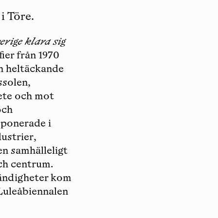
 Töre.
erige klara sig
ier från 1970
n heltäckande
ssolen,
bete och mot
och
mponerade i
ustrier,
n samhälleligt
ch centrum.
tändigheter kom
Luleåbiennalen