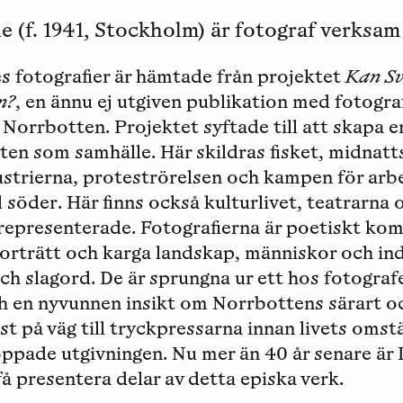
f. 1941, Stockholm) är fotograf verksam i
otografier är hämtade från projektet
Kan Sv
n?
, en ännu ej utgiven publikation med fotograf
 Norrbotten. Projektet syftade till att skapa e
ten som samhälle. Här skildras fisket, midnatt
dustrierna, proteströrelsen och kampen för ar
l söder. Här finns också kulturlivet, teatrarna 
representerade. Fotografierna är poetiskt ko
orträtt och karga landskap, människor och ind
ch slagord. De är sprungna ur ett hos fotografe
 en nyvunnen insikt om Norrbottens särart o
st på väg till tryckpressarna innan livets oms
ppade utgivningen. Nu mer än 40 år senare är 
 få presentera delar av detta episka verk.