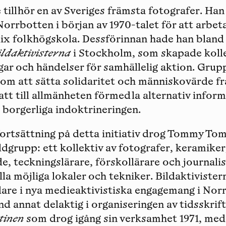
llhör en av Sveriges främsta fotografer. Han f
orrbotten i början av 1970-talet för att arbeta
alix folkhögskola. Dessförinnan hade han blan
ildaktivisterna
i Stockholm, som skapade koll
r och händelser för samhällelig aktion. Gru
 om att sätta solidaritet och människovärde fr
att till allmänheten förmedla alternativ info
n borgerliga indoktrineringen.
ortsättning på detta initiativ drog Tommy Tom
dgrupp: ett kollektiv av fotografer, keramiker,
, teckningslärare, förskollärare och journali
 alla möjliga lokaler och tekniker. Bildaktiviste
idare i nya medieaktivistiska engagemang i No
d annat delaktig i organiseringen av tidsskrif
tinen
som drog igång sin verksamhet 1971, med