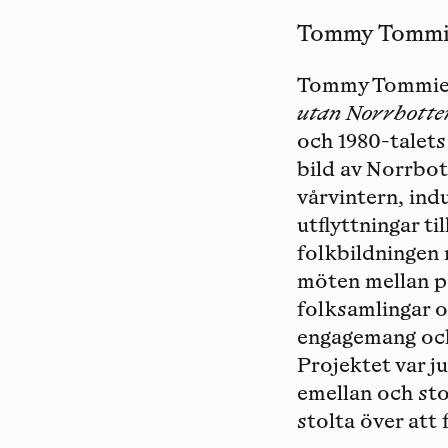
Tommy Tommie (
Tommy Tommies f
utan Norrbotte
och 1980-talets
bild av Norrbot
vårvintern, in
utflyttningar til
folkbildningen 
möten mellan p
folksamlingar o
engagemang och
Projektet var ju
emellan och sto
stolta över att