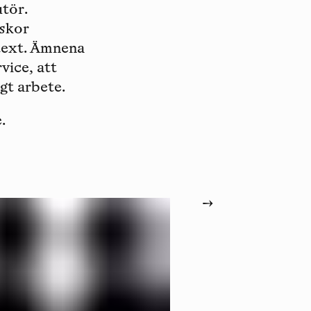
tör.
iskor
ext. Ämnena
vice, att
igt arbete.
.
→