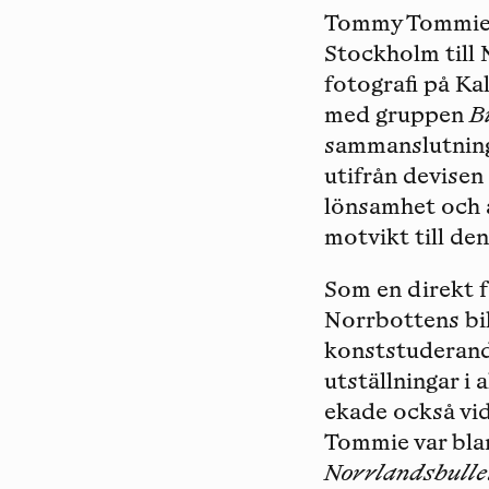
Tommy Tommie ti
Stockholm till N
fotografi på K
med gruppen
B
sammanslutninga
utifrån devisen
lönsamhet och 
motvikt till de
Som en direkt f
Norrbottens bil
konststuderande
utställningar i
ekade också v
Tommie var blan
Norrlandsbulle