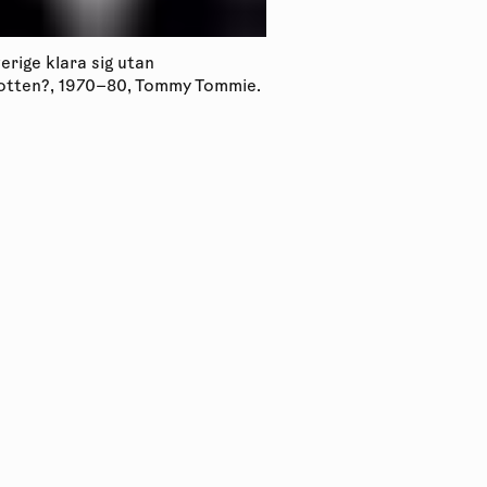
erige klara sig utan
Kan Sverige klara sig u
tten?, 1970–80, Tommy Tommie.
Norrbotten?, 1970–80,
Luleåbiennalen 2020.