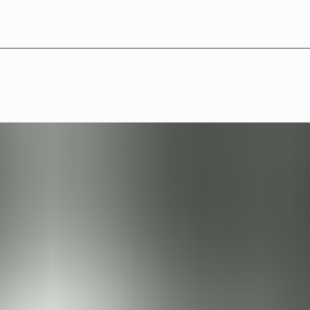
LB°27 — Medverkande