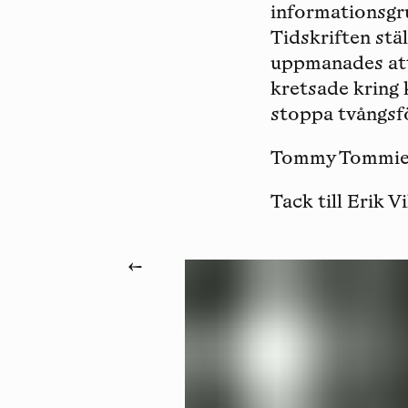
informationsgru
Tidskriften stä
uppmanades att
kretsade kring 
stoppa tvångsfo
Tommy Tommi
Tack till Erik V
←