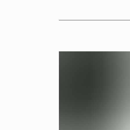
Sv
En