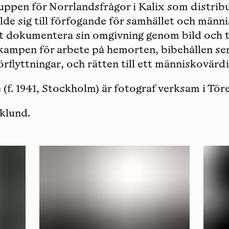
ppen för Norrlandsfrågor i Kalix som distribu
llde sig till förfogande för samhället och männ
 dokumentera sin omgivning genom bild och t
kampen för arbete på hemorten, bibehållen ser
̈rflyttningar, och rätten till ett människovärd
e
(f. 1941, Stockholm) är fotograf verksam i Töre
iklund.