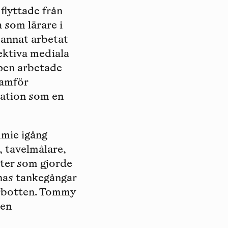
lyttade från
 som lärare i
d annat arbetat
ektiva mediala
ppen arbetade
amför
rmation som en
mie igång
 tavelmålare,
ster som gjorde
rnas tankegångar
rrbotten. Tommy
ten