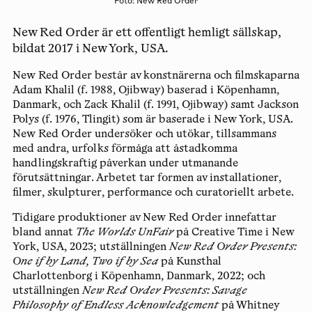
Foto: New Red Order
New Red Order är ett offentligt hemligt sällskap,
bildat 2017 i New York, USA.
New Red Order består av konstnärerna och filmskaparna
Adam Khalil
(f. 1988, Ojibway) baserad i Köpenhamn,
Danmark, och
Zack Khalil
(f. 1991, Ojibway) samt
Jackson
Polys
(f. 1976, Tlingit) som är baserade i New York, USA.
New Red Order undersöker och utökar, tillsammans
med andra, urfolks förmåga att åstadkomma
handlingskraftig påverkan under utmanande
förutsättningar. Arbetet tar formen av installationer,
filmer, skulpturer, performance och curatoriellt arbete.
Tidigare produktioner av New Red Order innefattar
bland annat
The Worlds UnFair
på Creative Time i New
York, USA, 2023; utställningen
New Red Order Presents:
One if by Land, Two if by Sea
på Kunsthal
Charlottenborg i Köpenhamn, Danmark, 2022; och
utställningen
New Red Order Presents: Savage
Philosophy of Endless Acknowledgement
på Whitney