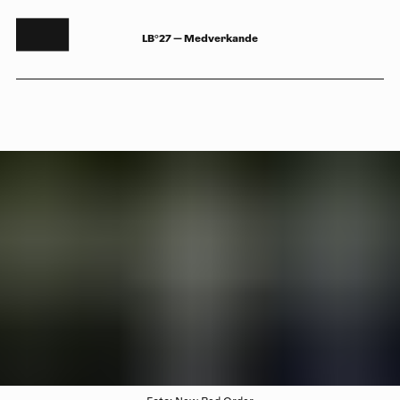
LB°27 — Medverkande