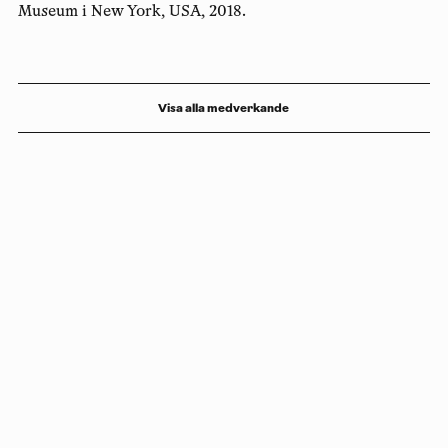
Museum i New York, USA, 2018.
Visa alla medverkande
Copyright
Luleåbiennalen
,
2026
norrbotten@konstframjandet.se
Prenumerera på vårt nyhetsbrev
Följ oss på
Facebook
och
Instagram