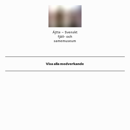
Ájtte – Svenskt
fjäll- och
samemuseum
Visa alla medverkande