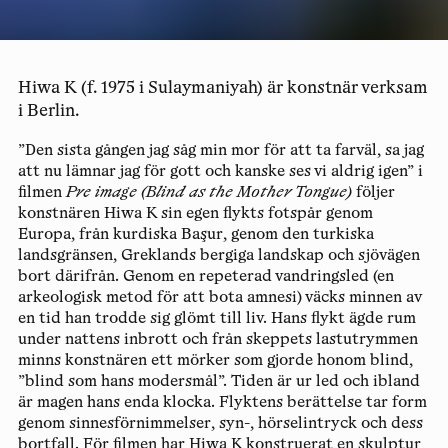
Hiwa K (f. 1975 i Sulaymaniyah) är konstnär verksam
i Berlin.
”Den sista gången jag såg min mor för att ta farväl, sa jag
att nu lämnar jag för gott och kanske ses vi aldrig igen” i
filmen
Pre image (Blind as the Mother Tongue)
följer
konstnären Hiwa K sin egen flykts fotspår genom
Europa, från kurdiska Başur, genom den turkiska
landsgränsen, Greklands bergiga landskap och sjövägen
bort därifrån. Genom en repeterad vandringsled (en
arkeologisk metod för att bota amnesi) väcks minnen av
en tid han trodde sig glömt till liv. Hans flykt ägde rum
under nattens inbrott och från skeppets lastutrymmen
minns konstnären ett mörker som gjorde honom blind,
”blind som hans modersmål”. Tiden är ur led och ibland
är magen hans enda klocka. Flyktens berättelse tar form
genom sinnesförnimmelser, syn-, hörselintryck och dess
bortfall. För filmen har Hiwa K konstruerat en skulptur