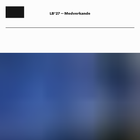
LB°27 — Medverkande