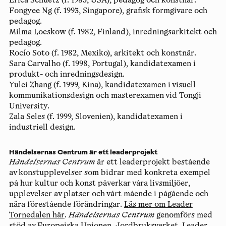
Erica Schuetz (f. 1985, USA), pedagog och konstnär.
Fongyee Ng (f. 1993, Singapore), grafisk formgivare och
pedagog.
Milma Loeskow (f. 1982, Finland), inredningsarkitekt och
pedagog.
Rocío Soto (f. 1982, Mexiko), arkitekt och konstnär.
Sara Carvalho (f. 1998, Portugal), kandidatexamen i
produkt- och inredningsdesign.
Yulei Zhang (f. 1999, Kina), kandidatexamen i visuell
kommunikationsdesign och masterexamen vid Tongji
University.
Zala Seles (f. 1999, Slovenien), kandidatexamen i
industriell design.
Händelsernas Centrum är ett leaderprojekt
Händelsernas Centrum
är ett leaderprojekt bestående
av konstupplevelser som bidrar med konkreta exempel
på hur kultur och konst påverkar våra livsmiljöer,
upplevelser av platser och vårt mående i pågående och
nära förestående förändringar.
Läs mer om Leader
Tornedalen här
.
Händelsernas Centrum
genomförs med