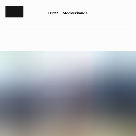
LB°27 — Medverkande