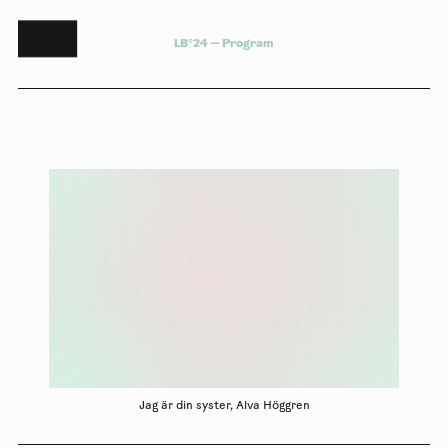
L
B
°
2
4
—
P
r
o
g
r
a
m
Jag är din syster, Alva Höggren