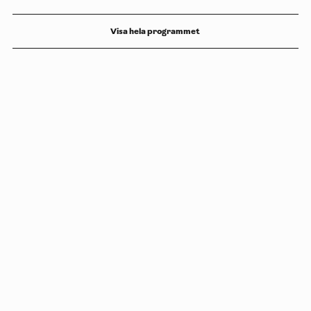
Visa hela programmet
Copyright
Luleåbiennalen
,
2026
norrbotten@konstframjandet.se
Prenumerera på vårt nyhetsbrev
Följ oss på
Facebook
och
Instagram
Luleåbiennalen organiseras av
Konstfrämjandet Norrbotten.