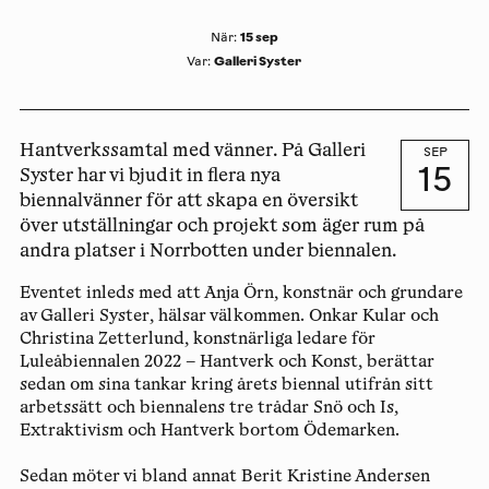
15 sep
När
:
Galleri Syster
Var
:
Hantverkssamtal med vänner. På Galleri
SEP
15
Syster har vi bjudit in flera nya
biennalvänner för att skapa en översikt
över utställningar och projekt som äger rum på
andra platser i Norrbotten under biennalen.
Eventet inleds med att Anja Örn, konstnär och grundare
av Galleri Syster, hälsar välkommen. Onkar Kular och
Christina Zetterlund, konstnärliga ledare för
Luleåbiennalen 2022 – Hantverk och Konst, berättar
sedan om sina tankar kring årets biennal utifrån sitt
arbetssätt och biennalens tre trådar Snö och Is,
Extraktivism och Hantverk bortom Ödemarken.
Sedan möter vi bland annat Berit Kristine Andersen