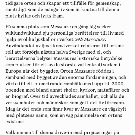
tidigare orten och skapar ett tillfälle för gemenskap,
samtidigt som de många liv som är knutna till denna
plats hyllas och lyfts fram.
På samma plats som Messaure en gång låg väcker
wiklundwiklund sju personliga berättelser till liv med
hjälp av olika ljuskällor i verket
24h Messaure
.
Användandet av ljus i konstverket relaterar till ortens
roll att försörja nästan halva Sverige med el, och
berättelserna belyser Messaures historiska betydelse
som platsen för ett av de största vattenkraftverken i
Europa när det byggdes. Orten Messaure föddes i
samband med bygget av den enorma fördämningen, och
växte till ett blomstrande samhälle med upp till 3000
boenden med bland annat skolor, kyrkor, mataffärer och
en biograf. Över tid avvecklades samhället, och alla de
verksamheter och människor som gett det liv försvann.
Idag är det enda som finns kvar av Messaure en vägskylt
med platsens namn, som en vag påminnelse om ortens
existens.
Välkommen till denna drive-in med projiceringar på