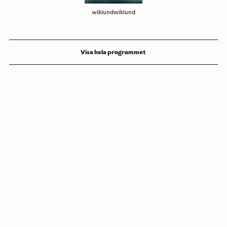
wiklundwiklund
Visa hela programmet
Copyright
Luleåbiennalen
,
2026
norrbotten@konstframjandet.se
Prenumerera på vårt nyhetsbrev
Följ oss på
Facebook
och
Instagram