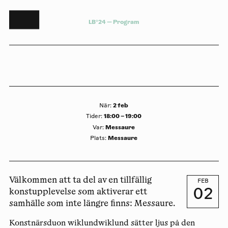
L
B
°
2
4
—
P
r
o
g
r
a
m
2 feb
När
:
18:00 – 19:00
Tider
:
Messaure
Var
:
Messaure
Plats
:
Välkommen att ta del av en tillfällig
FEB
02
konstupplevelse som aktiverar ett
samhälle som inte längre finns: Messaure.
Konstnärsduon wiklundwiklund sätter ljus på den