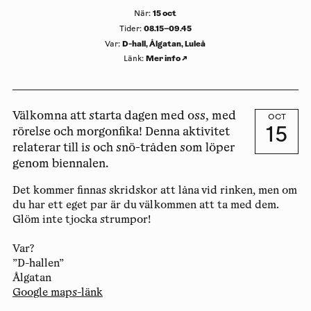
15 oct
När
:
08.15–09.45
Tider
:
D-hall, Ålgatan, Luleå
Var
:
Mer info
↗
Länk
:
Välkomna att starta dagen med oss, med
OCT
15
rörelse och morgonfika! Denna aktivitet
relaterar till is och snö-tråden som löper
genom biennalen.
Det kommer finnas skridskor att låna vid rinken, men om
du har ett eget par är du välkommen att ta med dem.
Glöm inte tjocka strumpor!
Var?
”D-hallen”
Ålgatan
Google maps-länk