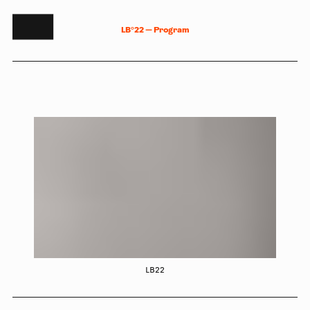
L
B
°
2
2
—
P
r
o
g
r
a
m
LB22