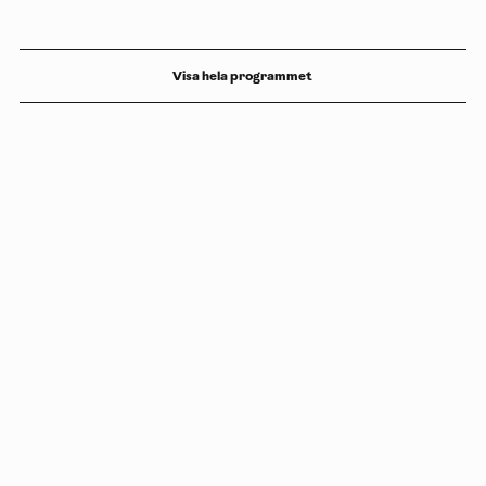
Visa hela programmet
Copyright
Luleåbiennalen
,
2026
norrbotten@konstframjandet.se
Prenumerera på vårt nyhetsbrev
Följ oss på
Facebook
och
Instagram
Luleåbiennalen organiseras av
Konstfrämjandet Norrbotten.