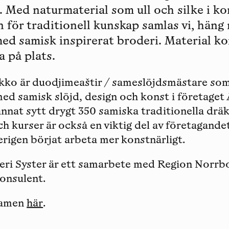
. Med naturmaterial som ull och silke i k
 för traditionell kunskap samlas vi, häng
med samisk inspirerat broderi. Material k
a på plats.
kko är duodjimeaštir / sameslöjdsmästare som
med samisk slöjd, design och konst i företaget
nnat sytt drygt 350 samiska traditionella dräk
ch kurser är också en viktig del av företagande
erigen börjat arbeta mer konstnärligt.
eri Syster är ett samarbete med Region Norrbo
onsulent.
reamen
här
.