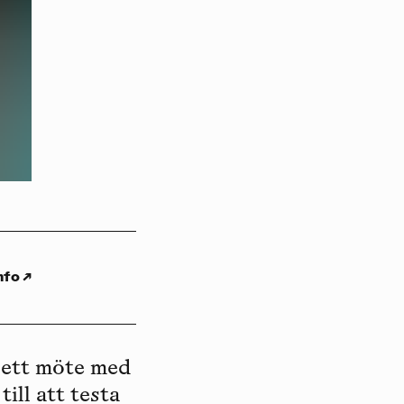
nfo
↗
l ett möte med
ill att testa