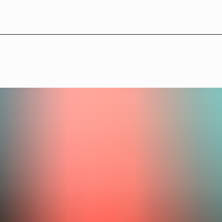
L
B
°
2
2
—
P
r
o
g
r
a
m