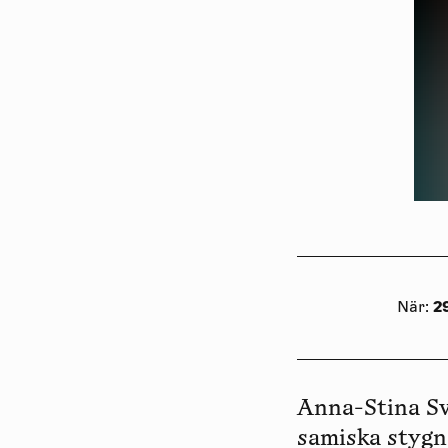
2
När
:
Anna-Stina Sv
samiska stygn.