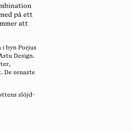
ombination
 med på ett
ommer att
 i byn Porjus
 Astu Design.
ter,
t. De senaste
ttens slöjd-