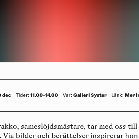
9 dec
11.00-14.00
Galleri Syster
Mer i
Tider
:
Var
:
Länk
:
akko, sameslöjdsmästare, tar med oss til
 Via bilder och berättelser inspirerar hon t