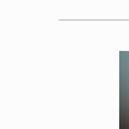
Sv
En