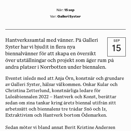
15 sep
När
:
Galleri Syster
Var
:
Hantverkssamtal med vänner. På Galleri
SEP
15
Syster har vi bjudit in flera nya
biennalvänner för att skapa en översikt
över utställningar och projekt som äger rum på
andra platser i Norrbotten under biennalen.
Eventet inleds med att Anja Örn, konstnär och grundare
av Galleri Syster, hälsar välkommen. Onkar Kular och
Christina Zetterlund, konstnärliga ledare för
Luleåbiennalen 2022 – Hantverk och Konst, berättar
sedan om sina tankar kring årets biennal utifrån sitt
arbetssätt och biennalens tre trådar Snö och Is,
Extraktivism och Hantverk bortom Ödemarken.
Sedan möter vi bland annat Berit Kristine Andersen