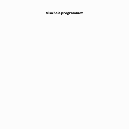
Visa hela programmet
Copyright
Luleåbiennalen
,
2026
norrbotten@konstframjandet.se
Prenumerera på vårt nyhetsbrev
Följ oss på
Facebook
och
Instagram
Luleåbiennalen organiseras av
Konstfrämjandet Norrbotten.