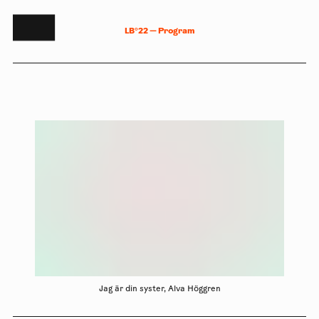
L
B
°
2
2
—
P
r
o
g
r
a
m
Jag är din syster, Alva Höggren