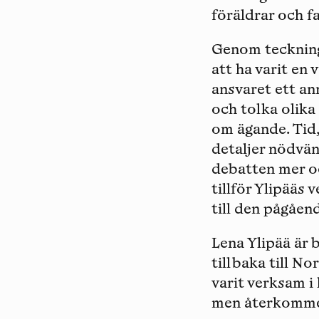
föräldrar och f
Genom teckninga
att ha varit en
ansvaret ett ann
och tolka olika
om ägande. Tid,
detaljer nödvänd
debatten mer o
tillför Ylipääs
till den pågåen
Lena Ylipää är 
tillbaka till N
varit verksam i
men återkommer 