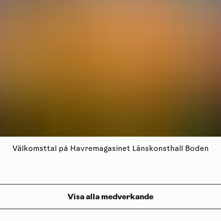
Välkomsttal på Havremagasinet Länskonsthall Boden
Visa alla medverkande