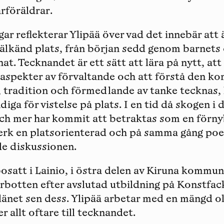
arföräldrar.
r reflekterar Ylipää över vad det innebär att 
 välkänd plats, från början sedd genom barnets 
at. Tecknandet är ett sätt att lära på nytt, att
 aspekter av förvaltande och att förstå den k
 tradition och förmedlande av tanke tecknas, 
iga för vistelse på plats. I en tid då skogen i 
ch mer har kommit att betraktas som en förnyb
 verk en platsorienterad och på samma gång po
de diskussionen.
bosatt i Lainio, i östra delen av Kiruna kommun
orrbotten efter avslutad utbildning på Konstfac
 länet sen dess. Ylipää arbetar med en mängd o
allt oftare till tecknandet.