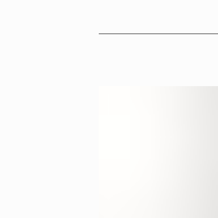
Sv
En