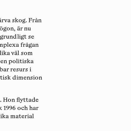
ärva skog. Från
ögon, är nu
 grundligt se
omplexa frågan
lika väl som
den politiska
ar resurs i
etisk dimension
. Hon flyttade
k 1996 och har
lika material