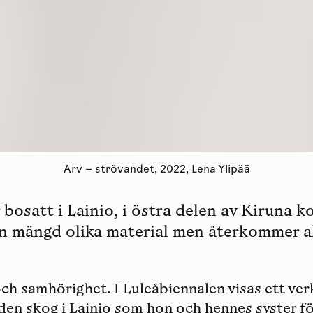
Arv – strövandet, 2022, Lena Ylipää
 bosatt i Lainio, i östra delen av Kiruna 
n mängd olika material men återkommer all
och samhörighet. I Luleåbiennalen visas ett ver
den skog i Lainio som hon och hennes syster fö