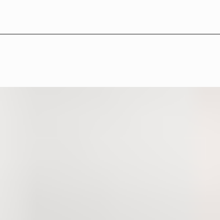
LB°22 — Medverkande