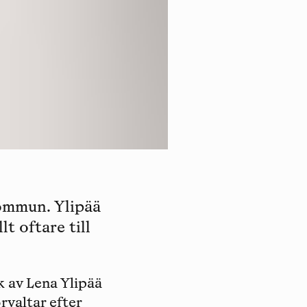
kommun. Ylipää
t oftare till
k av Lena Ylipää
rvaltar efter