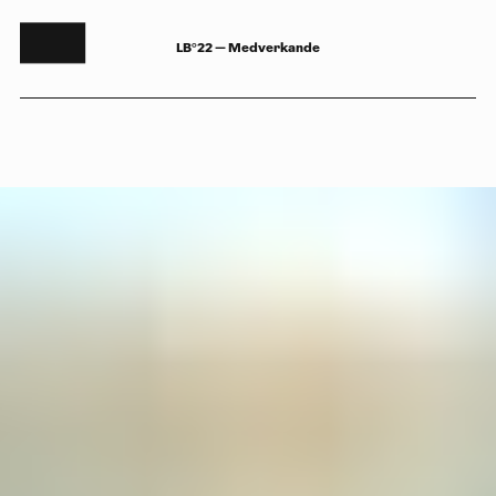
LB°22 — Medverkande