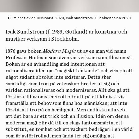
Till minnet av en Illusionist, 2020, Isak Sundström. Luleåbiennalen 2020.
Isak Sundström (f. 1983, Gotland) är konstnär och
musiker verksam i Stockholm.
1876 gavs boken
Modern Magic
ut av en man vid namn
Professor Hoffman som även var verksam som Illusionist.
Boken är en avhandling med intentionen att
rationalisera idén om ”magiskt tänkande” och visa på att
något sådant absolut inte existerar. Detta sker
samtidigt som tron på vetenskap breder ut sig och
världen rationaliseras och moderniseras. Allt ska gå att
förklara. Illusionistens roll blir att på ett kliniskt vis
framställa ett behov som finns hos människan; att inte
förstå, att tro på en hemlighet. Men ändå ska alla veta
att det bara är ett trick och en illusion. Idén om denna
moderna magi blir då till en slags fantomsmärta, ett
substitut, en tomhet och ett vackert bedrägeri i en värld
som är avförtrollad, men ändå ter sig omöjlig att