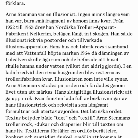
förklara.
Arne Stenman var en Illusionist. Ingen minns längre vem
han var, bara små fragment av honom finns kvar. Från
1952 till 1963 drev han Nordiska Trolleri-Apparat-
Fabriken i Nelkerim, belägen långt in i skogen. Han sålde
illusionstrick via postorder och tillverkade
illusionsapparater. Hans hus och fabrik revs i samband
med att Vattenfall köpte marken 1964 då dämningen av
Luleälven skulle äga rum och de befarade att huset
skulle hamna under vatten (vilket det aldrig gjorde). I en
lada bredvid den rivna husgrunden blev resterna av
trollerifabriken kvar. Illusionisten som inte ville synas.
Arne Stenman vistades på jorden och färdades genom
livet utan att märkas. Hans slutgiltliga illusionstrick: att
gå upp i rök. Kvar finns en lada full av beskrivningar av
hans illusionstrick och rekvisita som långsamt
förmultnar och återtas av jorden. Det latinska ordet
Textus betyder både ”text” och ”textil”. Arne Stenmans
trollerirock, -dukar och draperier blir till texten om
hans liv. Textilierna förtäljer en ordlös berättelse,
konkret och samtidigt dunkel, omöjlig att komma åt.