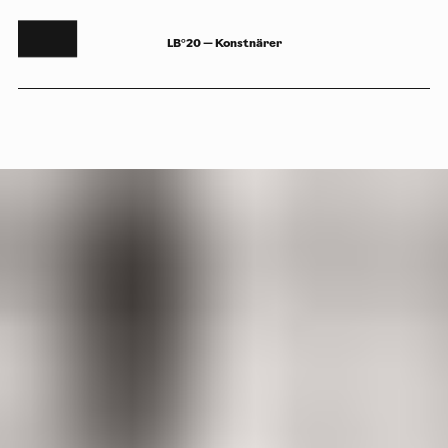
LB°20 — Konstnärer