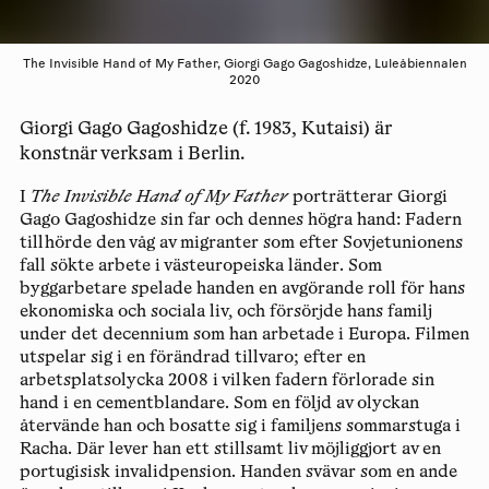
The Invisible Hand of My Father, Giorgi Gago Gagoshidze, Luleåbiennalen
2020
Giorgi Gago Gagoshidze (f. 1983, Kutaisi) är
konstnär verksam i Berlin.
I
The Invisible Hand of My Father
porträtterar Giorgi
Gago Gagoshidze sin far och dennes högra hand: Fadern
tillhörde den våg av migranter som efter Sovjetunionens
fall sökte arbete i västeuropeiska länder. Som
byggarbetare spelade handen en avgörande roll för hans
ekonomiska och sociala liv, och försörjde hans familj
under det decennium som han arbetade i Europa. Filmen
utspelar sig i en förändrad tillvaro; efter en
arbetsplatsolycka 2008 i vilken fadern förlorade sin
hand i en cementblandare. Som en följd av olyckan
återvände han och bosatte sig i familjens sommarstuga i
Racha. Där lever han ett stillsamt liv möjliggjort av en
portugisisk invalidpension. Handen svävar som en ande