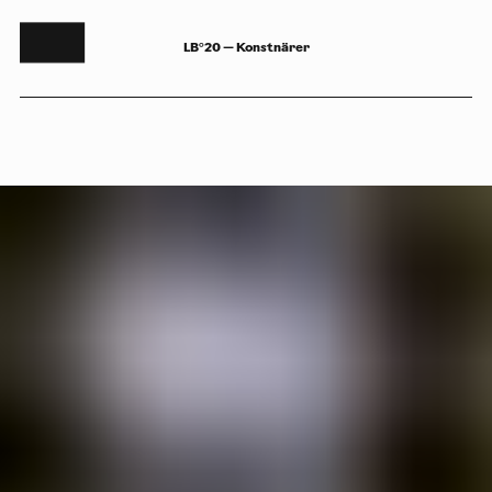
LB°20 — Konstnärer