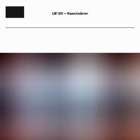
LB°20 — Konstnärer