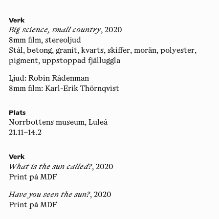
Verk
Big science, small country
, 2020
8mm film, stereoljud
Stål, betong, granit, kvarts, skiffer, morän, polyester,
pigment, uppstoppad fjälluggla
Ljud: Robin Rådenman
8mm film: Karl-Erik Thörnqvist
Plats
Norrbottens museum, Luleå
21.11–14.2
Verk
What is the sun called?
, 2020
Print på MDF
Have you seen the sun?
, 2020
Print på MDF