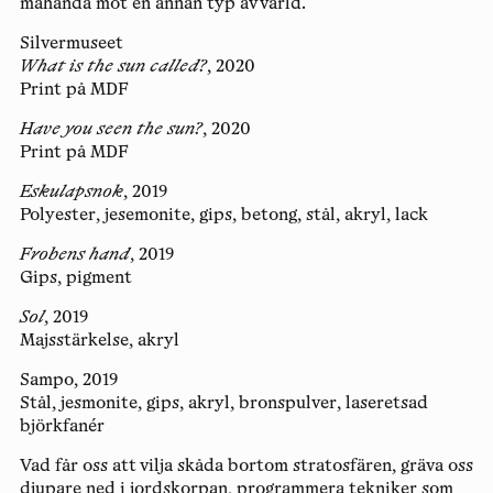
måhända mot en annan typ av värld.
Silvermuseet
What is the sun called?
, 2020
Print på MDF
Have you seen the sun?
, 2020
Print på MDF
Eskulapsnok
, 2019
Polyester, jesemonite, gips, betong, stål, akryl, lack
Frobens hand
, 2019
Gips, pigment
Sol
, 2019
Majsstärkelse, akryl
Sampo, 2019
Stål, jesmonite, gips, akryl, bronspulver, laseretsad
björkfanér
Vad får oss att vilja skåda bortom stratosfären, gräva oss
djupare ned i jordskorpan, programmera tekniker som