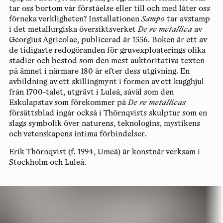
tar oss bortom vår förståelse eller till och med låter oss
förneka verkligheten? Installationen
Sampo
tar avstamp
i det metallurgiska översiktsverket
De re metallica
av
Georgius Agricolae, publicerad år 1556. Boken är ett av
de tidigaste redogöranden för gruvexploaterings olika
stadier och bestod som den mest auktoritativa texten
på ämnet i närmare 180 år efter dess utgivning. En
avbildning av ett skillingmynt i formen av ett kugghjul
från 1700-talet, utgrävt i Luleå, såväl som den
Eskulapstav som förekommer på
De re metallicas
försättsblad ingår också i Thörnqvists skulptur som en
slags symbolik över naturens, teknologins, mystikens
och vetenskapens intima förbindelser.
Erik Thörnqvist
(f. 1994, Umeå) är konstnär verksam i
Stockholm och Luleå.