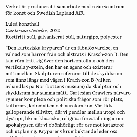
Verket är producerat i samarbete med resurscentrum
för konst och Swedish Lapland AiR.
Luleå konsthall
Cartesian Crawler
, 2020
Rostfritt stål, galvaniserat stål, naturgips, polyester
”Den kartesiska kryparen” är en fabulös varelse, en
vålnad som härrör från och alstrats i Krasch-zon B. Den
kan röra fritt sig över den horisontella x och den
vertikala y-axeln, den har en agens och existerar
mittemellan. Skulpturen refererar till de skyddsrum
som finns längs med vägen i Krach-zon B (vilken
avhandlas på Norrbottens museum) då skulptur och
skyddsrum har samma mått. Cartesian Crawlers närvaro
rymmer komplexa och politiska frågor som rör plats,
kulturarv, kolonialism och acceleration. Vår tids
galloperande tillväxt, där vi pendlar mellan utopi och
dystopi, liknar klassiska, religiösa föreställningar om
apokalypsen där vi obönhörligt rör oss mot katastrof
och utplåning. Kryparens krumbuktande leder oss