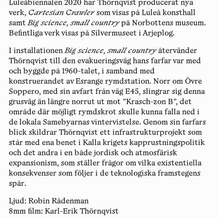
Luleåbiennalen 2020 har Thörnqvist producerat nya
verk,
Cartesian Crawler
som visas på Luleå konsthall
samt
Big science, small country
på Norbottens museum.
Befintliga verk visas på Silvermuseet i Arjeplog.
I installationen
Big science, small country
återvänder
Thörnqvist till den evakueringsväg hans farfar var med
och byggde på 1960-talet, i samband med
konstruerandet av Esrange rymdstation. Norr om Övre
Soppero, med sin avfart från väg E45, slingrar sig denna
grusväg än längre norrut ut mot ”Krasch-zon B”, det
område där möjligt rymdskrot skulle kunna falla ned i
de lokala Samebyarnas vintervistelse. Genom sin farfars
blick skildrar Thörnqvist ett infrastrukturprojekt som
står med ena benet i Kalla krigets kapprustningspolitik
och det andra i en både jordisk och atmosfärisk
expansionism, som ställer frågor om vilka existentiella
konsekvenser som följer i de teknologiska framstegens
spår.
Ljud: Robin Rådenman
8mm film: Karl-Erik Thörnqvist