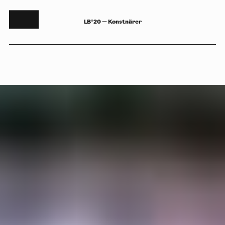
LB°20 — Konstnärer