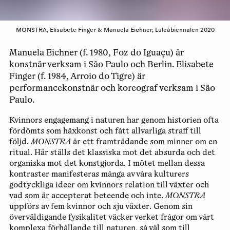
MONSTRA, Elisabete Finger & Manuela Eichner, Luleåbiennalen 2020
Manuela Eichner (f. 1980, Foz do Iguaçu) är
konstnär verksam i São Paulo och Berlin. Elisabete
Finger (f. 1984, Arroio do Tigre) är
performancekonstnär och koreograf verksam i São
Paulo.
Kvinnors engagemang i naturen har genom historien ofta
fördömts som häxkonst och fått allvarliga straff till
följd.
MONSTRA
är ett framträdande som minner om en
ritual. Här ställs det klassiska mot det absurda och det
organiska mot det konstgjorda. I mötet mellan dessa
kontraster manifesteras många av våra kulturers
godtyckliga ideer om kvinnors relation till växter och
vad som är accepterat beteende och inte.
MONSTRA
uppförs av fem kvinnor och sju växter. Genom sin
överväldigande fysikalitet väcker verket frågor om vårt
komplexa förhållande till naturen, så väl som till