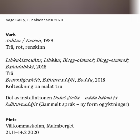
Aage Gaup, Luleåbiennalen 2020
Verk
Johtin / Reisen
, 1989
Trä, rot, renskinn
Lihkuhisvouhta; Lihkku; Biegg-oimmoš; Biegg-oimmoš;
Bahádahkki
, 2018
Trä
Bearráigeahčči, Báhtareaddjit, Boddu
, 2018
Kolteckning på målat trä
Del av installationen
Dološ giella – ođđa hápmi ja
báhtareaddjit
(Gammelt språk – ny form og yktninger)
Plats
Välkommaskolan, Malmberget
21.11–14.2 2020