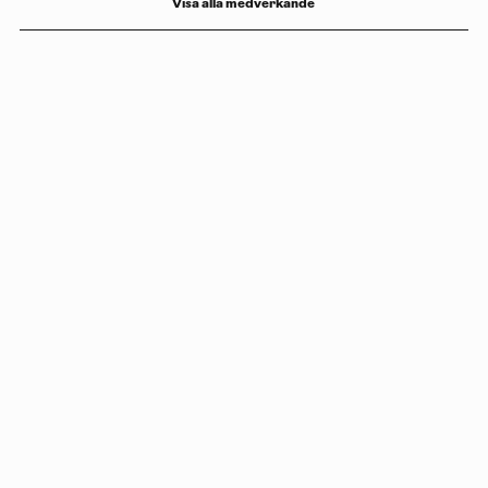
Visa alla medverkande
Copyright
Luleåbiennalen
,
2026
norrbotten@konstframjandet.se
Prenumerera på vårt nyhetsbrev
Följ oss på
Facebook
och
Instagram
Luleåbiennalen organiseras av
Konstfrämjandet Norrbotten.