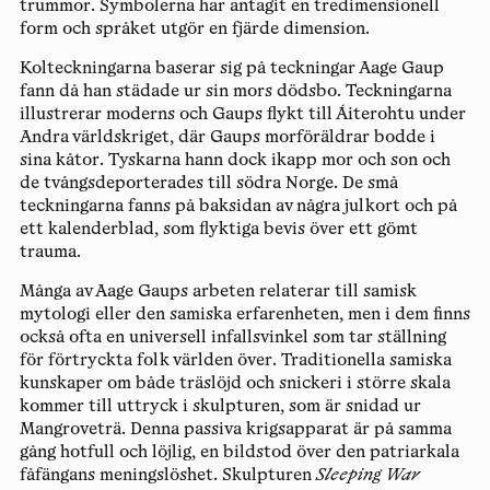
trummor. Symbolerna har antagit en tredimensionell
form och språket utgör en fjärde dimension.
Kolteckningarna baserar sig på teckningar Aage Gaup
fann då han städade ur sin mors dödsbo. Teckningarna
illustrerar moderns och Gaups flykt till Áiterohtu under
Andra världskriget, där Gaups morföräldrar bodde i
sina kåtor. Tyskarna hann dock ikapp mor och son och
de tvångsdeporterades till södra Norge. De små
teckningarna fanns på baksidan av några julkort och på
ett kalenderblad, som flyktiga bevis över ett gömt
trauma.
Många av Aage Gaups arbeten relaterar till samisk
mytologi eller den samiska erfarenheten, men i dem finns
också ofta en universell infallsvinkel som tar ställning
för förtryckta folk världen över. Traditionella samiska
kunskaper om både träslöjd och snickeri i större skala
kommer till uttryck i skulpturen, som är snidad ur
Mangroveträ. Denna passiva krigsapparat är på samma
gång hotfull och löjlig, en bildstod över den patriarkala
fåfängans meningslöshet. Skulpturen
Sleeping War