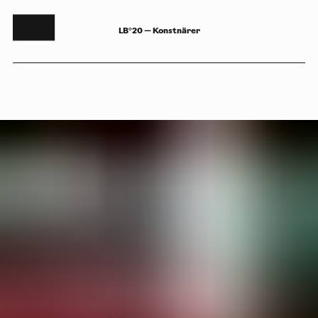
LB°20 — Konstnärer