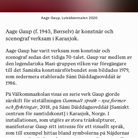
Aage Gaup, Luleåbiennalen 2020
Aage Gaup (f. 1943, Børselv) är konstnär och
scenograf verksam i Karasjok.
Aage Gaup har varit verksam som konstnär och
scenograf sedan det tidiga 70-talet. Gaup var medlem av
den legendariska Masi-gruppen vilken var föregångare
till det Samiska konstnärsförbundet som bildades 1979,
som sedermera etablerade Sámi Dáiddaguovddáš år
1986.
På Välkommaskolan visas en serie verk Gaup gjorde
särskilt för utställningen
Gammalt språk – nya former
och flyktingar
, 2018, på Sámi Dáiddaguovddáš [Samiskt
centrum för samtidskonst] i Karasjok, Norge. I
installationen, som utgörs av stora träskulpturer,
manifesterar Gaup sitt intresse för ett visuellt språk,
som till exempel hittas bland symbolerna på Nåjdernas