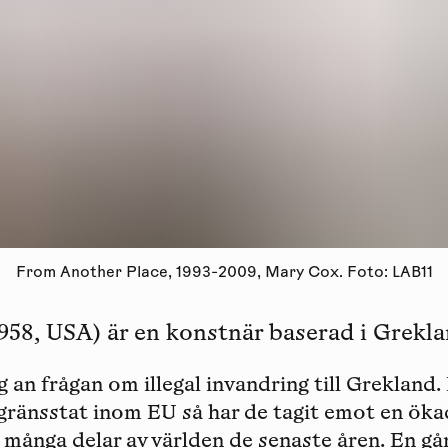
From Another Place, 1993-2009, Mary Cox. Foto: LAB11
1958, USA) är en konstnär baserad i Grekla
g an frågan om illegal invandring till Grekland
gränsstat inom EU så har de tagit emot en öka
 många delar av världen de senaste åren. En gå