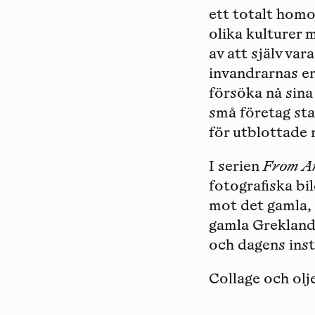
ett totalt homo
olika kulturer 
av att själv var
invandrarnas er
försöka nå sina
små företag st
för utblottade 
I serien
From A
fotografiska bi
mot det gamla, 
gamla Grekland 
och dagens inst
Collage och olj