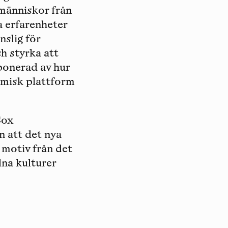
 människor från
a erfarenheter
nslig för
h styrka att
ponerad av hur
omisk plattform
Cox
n att det nya
 motiv från det
lna kulturer