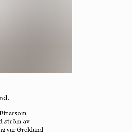
nd.
. Eftersom
d ström av
ng var Grekland