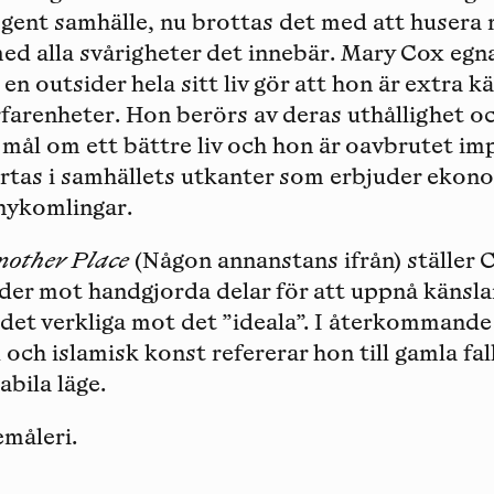
gent samhälle, nu brottas det med att husera
med alla svårigheter det innebär. Mary Cox egn
a en outsider hela sitt liv gör att hon är extra kä
farenheter. Hon berörs av deras uthållighet oc
 mål om ett bättre liv och hon är oavbrutet im
artas i samhällets utkanter som erbjuder ekon
nykomlingar.
nother Place
(Någon annanstans ifrån) ställer 
lder mot handgjorda delar för att uppnå känsla
det verkliga mot det ”ideala”. I återkommande
och islamisk konst refererar hon till gamla fal
abila läge.
emåleri.