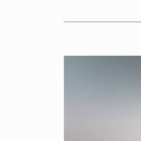
Sv
En