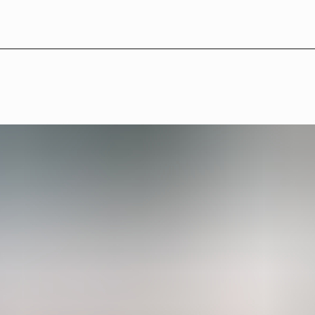
LB°11 — Konstnärer