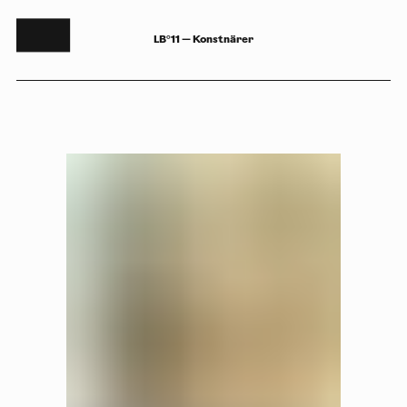
LB°11 — Konstnärer