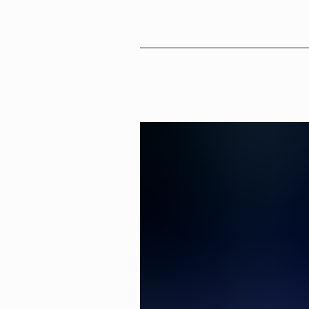
Sv
En