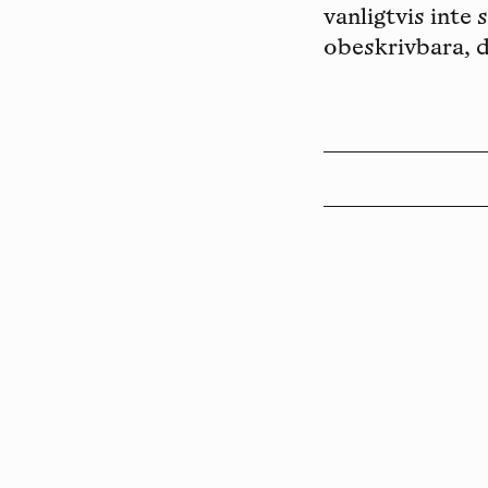
vanligtvis inte 
obeskrivbara, d
Copyright
Luleåbiennalen
,
2026
norrbotten@konstframjandet.se