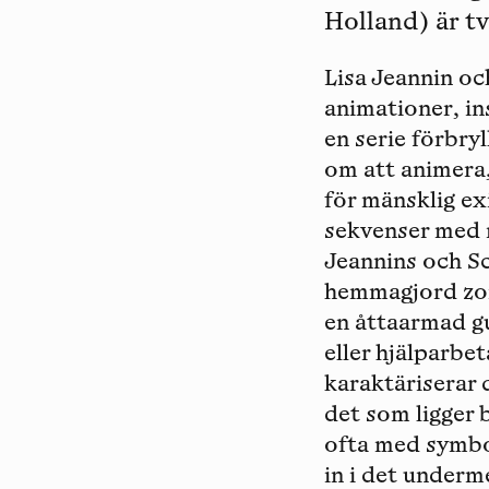
Holland) är t
Lisa Jeannin oc
animationer, in
en serie förbryl
om att animera, 
för mänsklig e
sekvenser med r
Jeannins och S
hemmagjord zomb
en åttaarmad g
eller hjälparbet
karaktäriserar d
det som ligger
ofta med symbol
in i det under