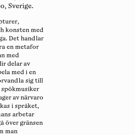
o, Sverige.
pturer,
och konsten med
iga. Det handlar
ara en metafor
man med
ir delar av
ela med i en
rvandla sig till
m spökmusiker
lager av närvaro
kas i språket,
ans arbetar
gå över gränsen
om man