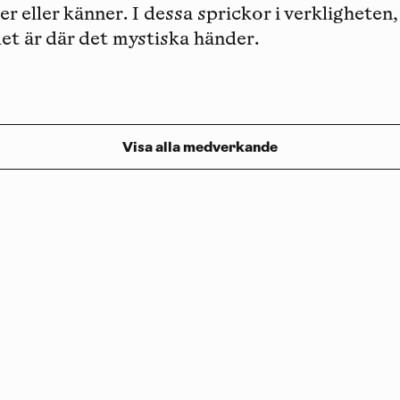
ser eller känner. I dessa sprickor i verkligheten
et är där det mystiska händer.
Visa alla medverkande
Prenumerera på vårt nyhetsbrev
Följ oss på
Facebook
och
Instagram