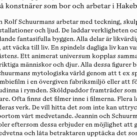
vå konstnärer som bor och arbetar i Hakeb
h Rolf Schuurmans arbetar med teckning, skul
stallationer och ljud. De laddar verkligheten 
lande fantasifulla byggen. Alla delar är likvärd
att väcka till liv. En spindels dagliga liv kan v
xistens. Ett animerat universum kopplas sam
iktiga människor och djur. Alla dessa figurer bl
chuurmans mytologiska värld genom att t ex sp
iefilm i en övergiven fabriksmiljö eller att fö
udinna i rymden. Sköldpaddor framträder so
are. Ofta finns det filmer inne i filmerna. Flera 
eras verk. De vill hitta det som inte kan uttryc
 bortom vårt medvetande. Jeannin och Schuurm
er eftersom dessa erbjuder en möjlighet att 
medvetna och låta betraktaren upptäcka det s