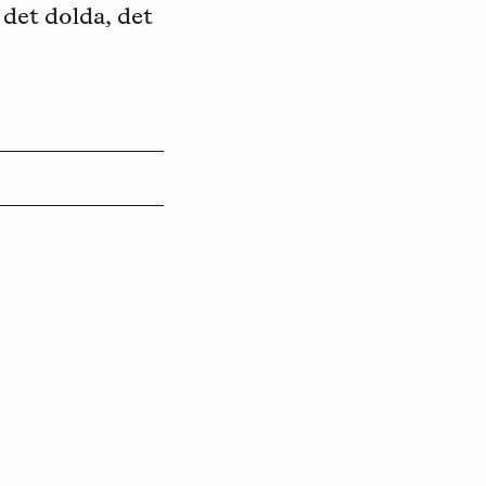
, det dolda, det
Luleåbiennalen organiseras av
Konstfrämjandet Norrbotten.