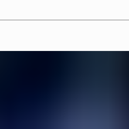
LB°11 — Konstnärer