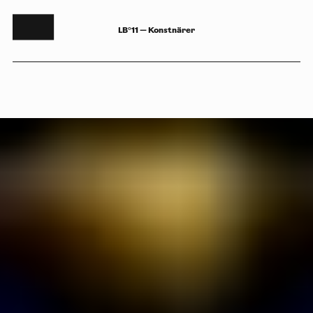
LB°11 — Konstnärer