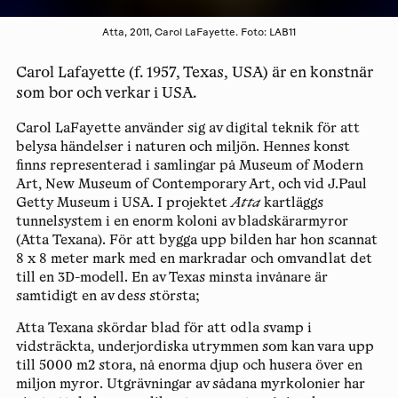
Atta, 2011, Carol LaFayette. Foto: LAB11
Carol Lafayette (f. 1957, Texas, USA) är en konstnär
som bor och verkar i USA.
Carol LaFayette använder sig av digital teknik för att
belysa händelser i naturen och miljön. Hennes konst
finns representerad i samlingar på Museum of Modern
Art, New Museum of Contemporary Art, och vid J.Paul
Getty Museum i USA. I projektet
Atta
kartläggs
tunnelsystem i en enorm koloni av bladskärarmyror
(Atta Texana). För att bygga upp bilden har hon scannat
8 x 8 meter mark med en markradar och omvandlat det
till en 3D-modell. En av Texas minsta invånare är
samtidigt en av dess största;
Atta Texana skördar blad för att odla svamp i
vidsträckta, underjordiska utrymmen som kan vara upp
till 5000 m2 stora, nå enorma djup och husera över en
miljon myror. Utgrävningar av sådana myrkolonier har