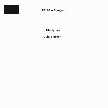
LB°96 — Program
Alla
typer
Alla
platser