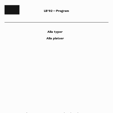
LB°92 — Program
Alla
typer
Alla
platser