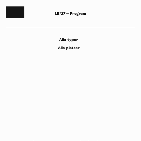
LB°27 — Program
Alla
typer
Alla
platser