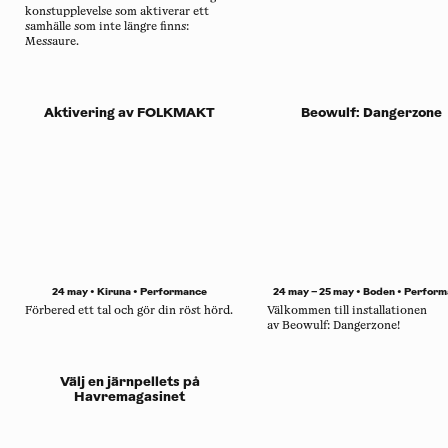
konstupplevelse som aktiverar ett
samhälle som inte längre finns:
Messaure.
Aktivering av FOLKMAKT
Beowulf: Dangerzone
24 may • Kiruna •
Performance
24 may – 25 may • Boden •
Perform
Förbered ett tal och gör din röst hörd.
Välkommen till installationen
av Beowulf: Dangerzone!
Välj en järnpellets på
Havremagasinet