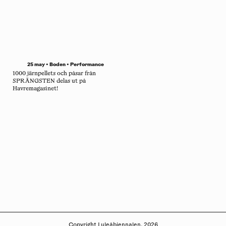
25 may • Boden •
Performance
1000 järnpellets och påsar från
SPRÄNGSTEN delas ut på
Havremagasinet!
Copyright
Luleåbiennalen
,
2026