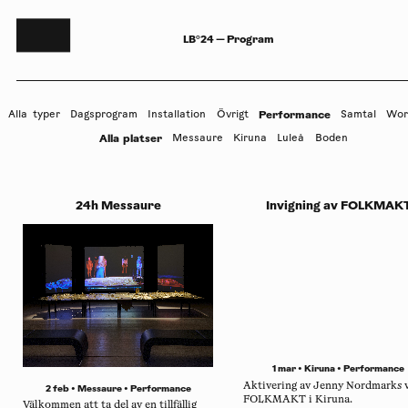
LB°24 — Program
Performance
Alla
typer
Dagsprogram
Installation
Övrigt
Samtal
Wor
Alla
platser
Messaure
Kiruna
Luleå
Boden
24h Messaure
Invigning av FOLKMAK
1 mar • Kiruna •
Performance
Aktivering av Jenny Nordmarks 
2 feb • Messaure •
Performance
FOLKMAKT i Kiruna.
Välkommen att ta del av en tillfällig