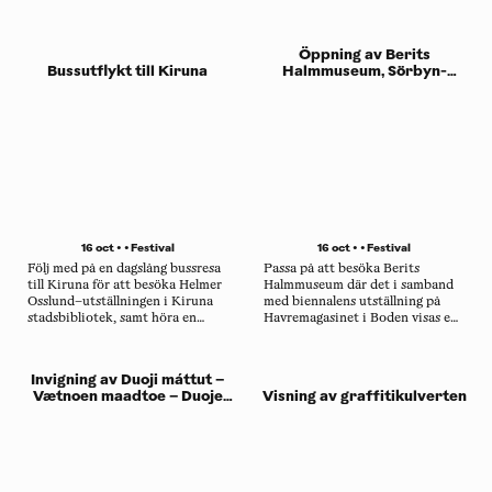
konstnärliga gestaltning, skapat
av den samiska slöjdaren Lars
Levi Sunna.
Öppning av Berits
Bussutflykt till Kiruna
Halmmuseum, Sörbyn-
Sundsnäs hembygdsgård
16 oct • •
Festival
16 oct • •
Festival
Följ med på en dagslång bussresa
Passa på att besöka Berits
till Kiruna för att besöka Helmer
Halmmuseum där det i samband
Osslund–utställningen i Kiruna
med biennalens utställning på
stadsbibliotek, samt höra en
Havremagasinet i Boden visas en
orgelkonsert i Jukkasjärvi kyrka.
unik samling hantverk av Berit
Berin.
Invigning av Duoji máttut –
Vætnoen maadtoe – Duoje
Visning av graffitikulverten
máddoinformation