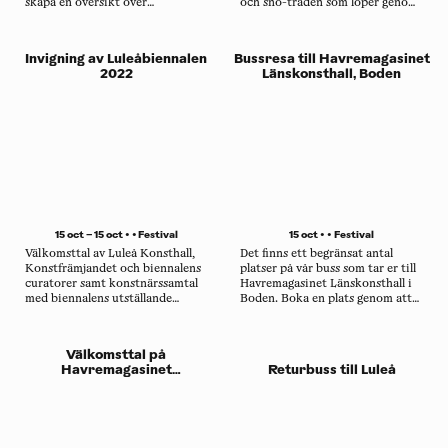
skapa en översikt över
och snö-tråden som löper genom
utställningar och projekt som
biennalen.
äger rum på andra platser i
Norrbotten under biennalen.
Invigning av Luleåbiennalen
Bussresa till Havremagasinet
2022
Länskonsthall, Boden
15 oct – 15 oct • •
Festival
15 oct • •
Festival
Välkomsttal av Luleå Konsthall,
Det finns ett begränsat antal
Konstfrämjandet och biennalens
platser på vår buss som tar er till
curatorer samt konstnärssamtal
Havremagasinet Länskonsthall i
med biennalens utställande
Boden. Boka en plats genom att
konstnärer på Luleå konsthall.
skicka ett mejl med ämnesraden
"Bus to Havremagasinet,
Saturday 15th October" till
Välkomsttal på
lucy.wilson@konstframjandet.se.
Havremagasinet
Returbuss till Luleå
Länskonsthall Boden