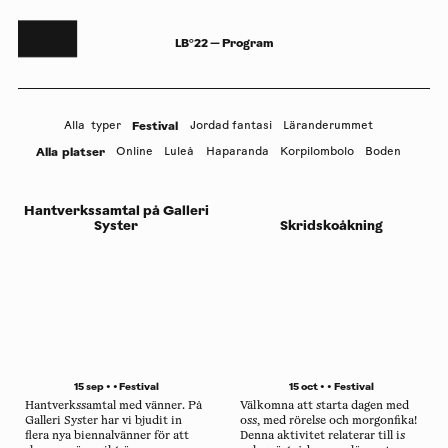
LB°22 — Program
Festival
Alla
typer
Jordad fantasi
Läranderummet
Alla
platser
Online
Luleå
Haparanda
Korpilombolo
Boden
Hantverkssamtal på Galleri
Syster
Skridskoåkning
15 sep • •
Festival
15 oct • •
Festival
Hantverkssamtal med vänner. På
Välkomna att starta dagen med
Galleri Syster har vi bjudit in
oss, med rörelse och morgonfika!
flera nya biennalvänner för att
Denna aktivitet relaterar till is