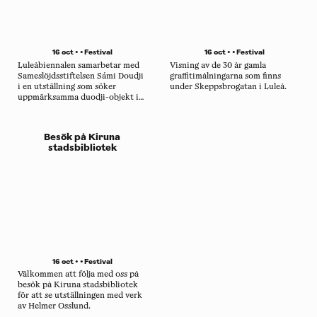
16 oct • •
Festival
16 oct • •
Festival
Luleåbiennalen samarbetar med
Visning av de 30 år gamla
Sameslöjdsstiftelsen Sámi Doudji
graffitimålningarna som finns
i en utställning som söker
under Skeppsbrogatan i Luleå.
uppmärksamma duodji-objekt i
sig själva, liksom hur traditionellt
samiskt hantverk relaterar till
specifika landskap och
Besök på Kiruna
kontexter.
stadsbibliotek
16 oct • •
Festival
Välkommen att följa med oss på
besök på Kiruna stadsbibliotek
för att se utställningen med verk
av Helmer Osslund.