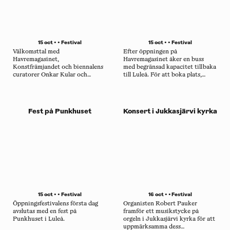
15 oct • •
Festival
15 oct • •
Festival
Välkomsttal med
Efter öppningen på
Havremagasinet,
Havremagasinet åker en buss
Konstfrämjandet och biennalens
med begränsad kapacitet tillbaka
curatorer Onkar Kular och
till Luleå. För att boka plats,
Christina Zetterlund, där vi
mejla
introduceras till de principer
lucy.wilson@konstframjandet.se
som format biennalen.
under ämnesraden "Buss till
Havremagasinet, lördag 15e
Fest på Punkhuset
Konsert i Jukkasjärvi kyrka
oktober".
15 oct • •
Festival
16 oct • •
Festival
Öppningsfestivalens första dag
Organisten Robert Pauker
avslutas med en fest på
framför ett musikstycke på
Punkhuset i Luleå.
orgeln i Jukkasjärvi kyrka för att
uppmärksamma dess