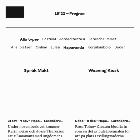
LB°22 — Program
Alla
typer
Festival
Jordad fantasi
Läranderummet
Haparanda
Alla
platser
Online
Luleå
Korpilombolo
Boden
Språk Makt
Weaving Kiosk
31 oct – 4 nov • Haparanda •
Läranderummet
5 dec – 11 dec • Haparanda •
Läranderummet
Under novemberlovet kommer
Rosa Tolnov Clausen bjudits in
Karin Keisu och Josse Thuresson
som en del av Luleåbiennalen för
att tillsammans med ungdomar i
att på plats i tvillingstäderna